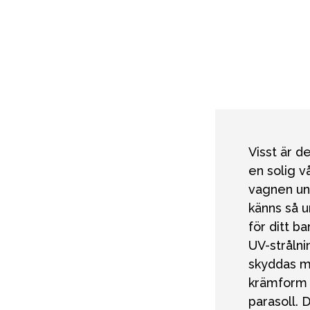
Sol och 
Visst är d
en solig v
vagnen un
känns så u
för ditt b
UV-strålni
skyddas m
krämform o
parasoll. 