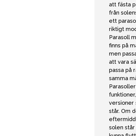
att fästa 
från solen
ett paraso
riktigt mo
Parasoll m
finns på m
men passar
att vara s
passa på r
samma mä
Parasolle
funktioner
versioner 
står. Om d
eftermidda
solen står
kunna flytt