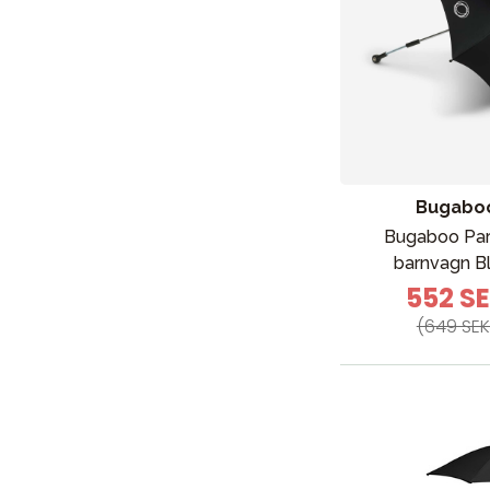
Nyheter
Barnvagnar
Bugabo
Bugaboo Par
Bilbarnstolar
barnvagn B
Babypaket
552 S
Barn & Baby
(649 SEK
Leksaker