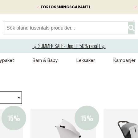
✓
FÖRLOSSNINGSGARANTI
✓
☼ SUMMER SALE - Upp till 50% rabatt ☼
ypaket
Barn & Baby
Leksaker
Kampanjer