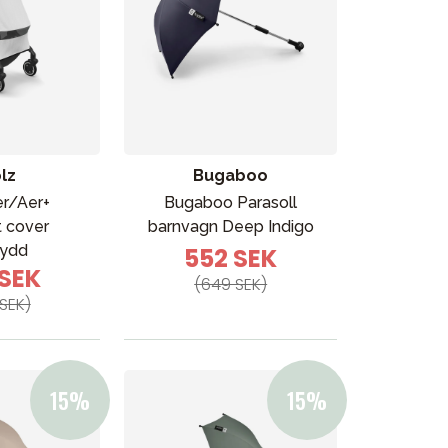
lz
Bugaboo
er/Aer+
Bugaboo Parasoll
 cover
barnvagn Deep Indigo
kydd
552 SEK
 SEK
(649 SEK)
SEK)