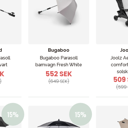
d
Bugaboo
Joo
asoll
Bugaboo Parasoll
Joolz A
vart
barnvagn Fresh White
comfort
sols
EK
552 SEK
509
)
(649 SEK)
(599 