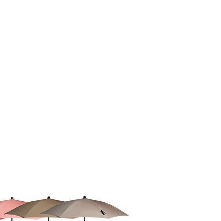
Kampanjer
Presenttips
Våra favoriter
Varumärken