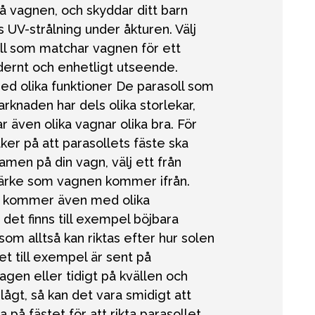
på vagnen, och skyddar ditt barn
s UV-strålning under åkturen. Välj
ll som matchar vagnen för ett
dernt och enhetligt utseende.
ed olika funktioner De parasoll som
arknaden har dels olika storlekar,
 även olika vagnar olika bra. För
äker på att parasollets fäste ska
amen på din vagn, välj ett från
rke som vagnen kommer ifrån.
r kommer även med olika
, det finns till exempel böjbara
som alltså kan riktas efter hur solen
et till exempel är sent på
gen eller tidigt på kvällen och
 lågt, så kan det vara smidigt att
a på fästet för att rikta parasollet