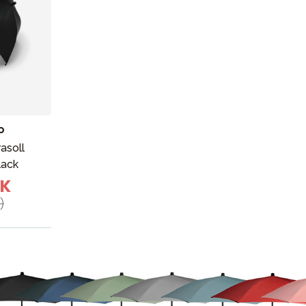
VÅRT SORTIMENT
Förälder
Möbler & bädd
o
asoll
Tillbehör
lack
Reservdelar
EK
)