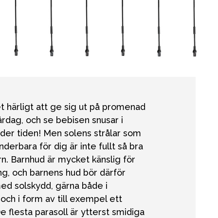
bad
Outlet
Guider
Kontakta oss
Uthyrning
et härligt att ge sig ut på promenad
årdag, och se bebisen snusar i
der tiden! Men solens strålar som
nderbara för dig är inte fullt så bra
arn. Barnhud är mycket känslig för
ng, och barnens hud bör därför
ed solskydd, gärna både i
ch i form av till exempel ett
De flesta parasoll är ytterst smidiga