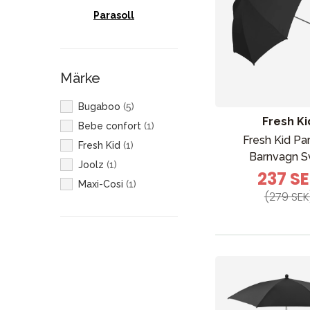
Parasoll
Märke
Bugaboo
(
5
)
Fresh Ki
Bebe confort
(
1
)
Fresh Kid Par
Fresh Kid
(
1
)
Barnvagn S
Joolz
(
1
)
237 S
Maxi-Cosi
(
1
)
(279 SEK