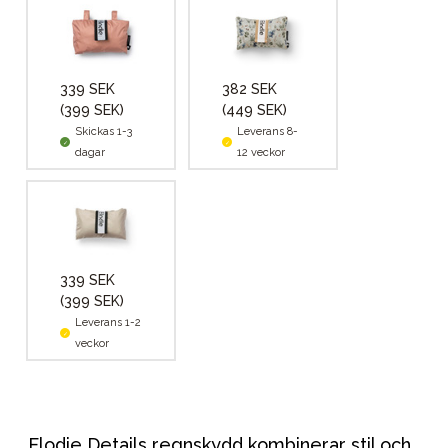
339 SEK
382 SEK
(399 SEK)
(449 SEK)
Skickas 1-3
Leverans 8-
dagar
12 veckor
339 SEK
(399 SEK)
Leverans 1-2
veckor
Elodie Details regnskydd kombinerar stil och