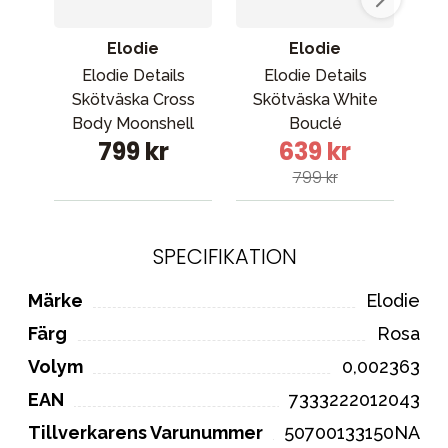
Elodie
Elodie
V
Elodie Details
Elodie Details
Skötväska Cross
Skötväska White
b
Body Moonshell
Bouclé
L
799 kr
639 kr
799 kr
SPECIFIKATION
Märke
Elodie
Färg
Rosa
Volym
0,002363
EAN
7333222012043
Tillverkarens Varunummer
50700133150NA