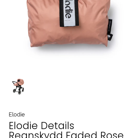
Tillbehör
Reservdelar
Kampanjer
Presenttips
Våra favoriter
Varumärken
Sol och bad
Outlet
Guider
Kontakta oss
Uthyrning
Vår butik
Elodie
Elodie Details
Regnskydd Faded Rose