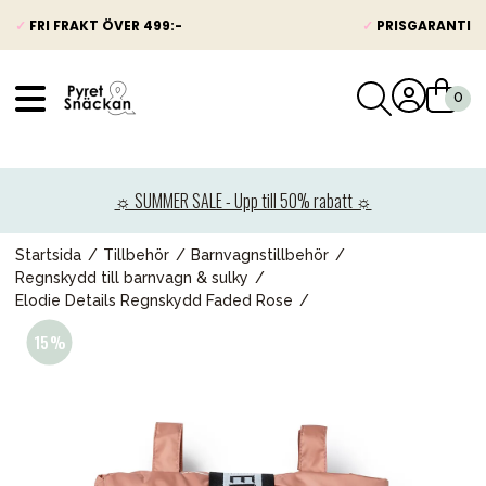
✓
FRI FRAKT ÖVER 499:-
✓
PRISGARANTI
VÅRT SORTIMENT
Nyheter
☼ SUMMER SALE - Upp till 50% rabatt ☼
Barnvagnar
Bilbarnstolar
Startsida
Tillbehör
Barnvagnstillbehör
Regnskydd till barnvagn & sulky
Babypaket
Elodie Details Regnskydd Faded Rose
Barn & Baby
Leksaker
Förälder
Möbler & bädd