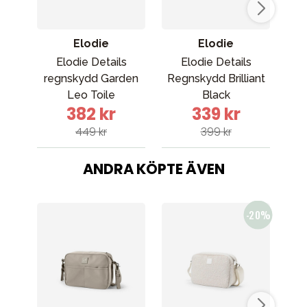
Elodie
Elodie
Elodie Details
Elodie Details
regnskydd Garden
Regnskydd Brilliant
reg
Leo Toile
Black
382 kr
339 kr
449 kr
399 kr
ANDRA KÖPTE ÄVEN