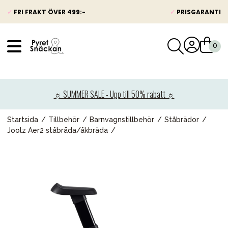
✓
FRI FRAKT ÖVER 499:-
✓
PRISGARANTI
VÅRT SORTIMENT
Nyheter
☼ SUMMER SALE - Upp till 50% rabatt ☼
Barnvagnar
Bilbarnstolar
Startsida
Tillbehör
Barnvagnstillbehör
Ståbrädor
Joolz Aer2 ståbräda/åkbräda
Babypaket
Barn & Baby
Leksaker
Förälder
Möbler & bädd