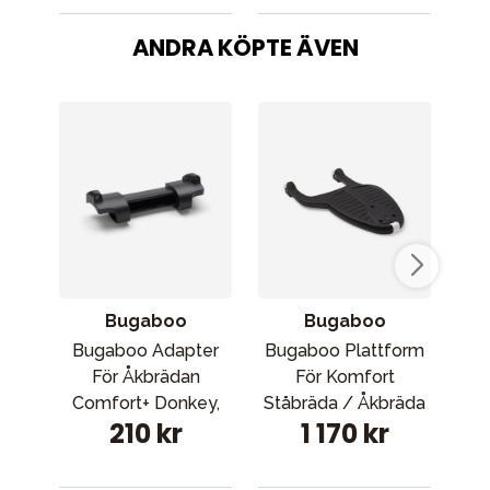
ANDRA KÖPTE ÄVEN
Bugaboo
Bugaboo
Bugaboo Adapter
Bugaboo Plattform
För Åkbrädan
För Komfort
Buf
Comfort+ Donkey,
Ståbräda / Åkbräda
S
210 kr
1 170 kr
Donkey2 Och Buffalo