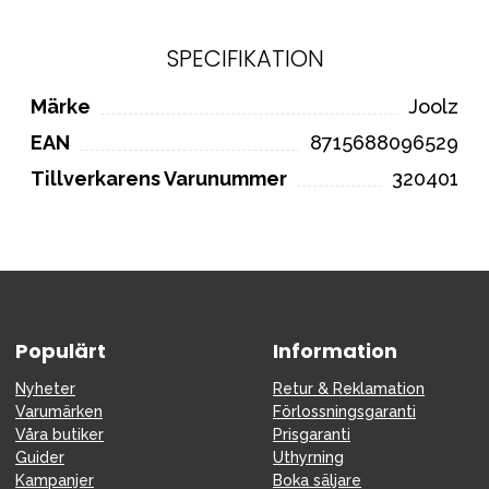
SPECIFIKATION
Märke
Joolz
EAN
8715688096529
Tillverkarens Varunummer
320401
Populärt
Information
Nyheter
Retur & Reklamation
Varumärken
Förlossningsgaranti
Våra butiker
Prisgaranti
Guider
Uthyrning
Kampanjer
Boka säljare