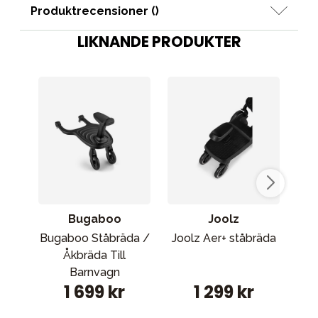
Produktrecensioner (
)
LIKNANDE PRODUKTER
Bugaboo
Joolz
Bugaboo Ståbräda /
Joolz Aer+ ståbräda
Th
Åkbräda Till
Barnvagn
1 699 kr
1 299 kr