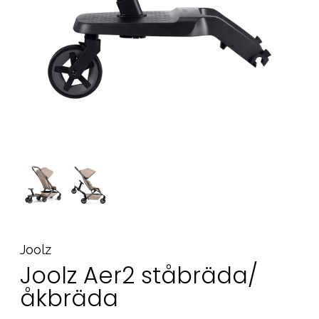
Tillbehör
Reservdelar
Kampanjer
Presenttips
Våra favoriter
Varumärken
Sol och bad
Outlet
Guider
Kontakta oss
Uthyrning
Vår butik
Joolz
Joolz Aer2 ståbräda/
åkbräda