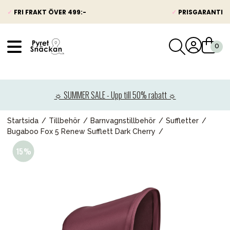
✓
FRI FRAKT ÖVER 499:-
✓
PRISGARANTI
VÅRT SORTIMENT
Nyheter
☼ SUMMER SALE - Upp till 50% rabatt ☼
Barnvagnar
Bilbarnstolar
Startsida
Tillbehör
Barnvagnstillbehör
Suffletter
Bugaboo Fox 5 Renew Sufflett Dark Cherry
Babypaket
Barn & Baby
Leksaker
Förälder
Möbler & bädd