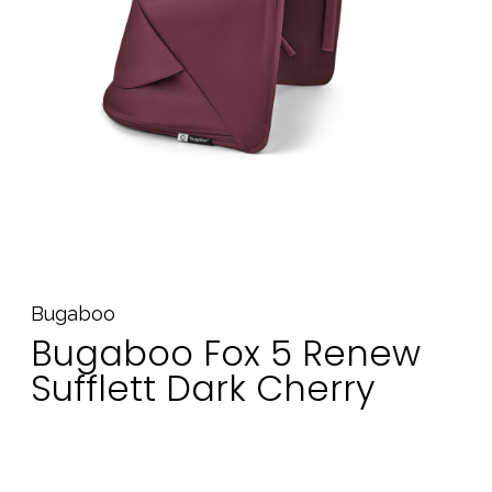
Tillbehör
Reservdelar
Kampanjer
Presenttips
Våra favoriter
Varumärken
Bugaboo
Sol och bad
Outlet
Guider
Bugaboo Fox 5 Renew
Kontakta oss
Uthyrning
Vår butik
Sufflett Dark Cherry