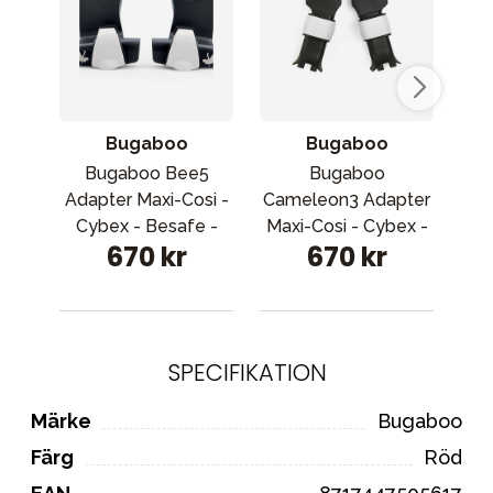
Bugaboo
Bugaboo
Bugaboo Bee5
Bugaboo
Adapter Maxi-Cosi -
Cameleon3 Adapter
R
Cybex - Besafe -
Maxi-Cosi - Cybex -
670 kr
670 kr
Bugaboo Turtle
Besafe
SPECIFIKATION
Märke
Bugaboo
Färg
Röd