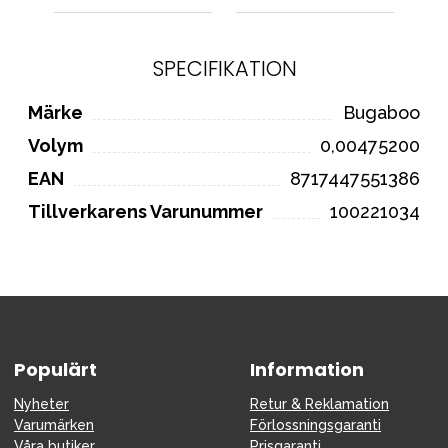
SPECIFIKATION
Märke
Bugaboo
Volym
0,00475200
EAN
8717447551386
Tillverkarens Varunummer
100221034
Populärt
Information
Nyheter
Retur & Reklamation
Varumärken
Förlossningsgaranti
Våra butiker
Prisgaranti