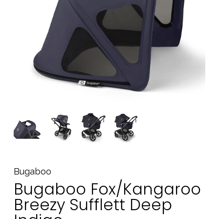
Tillbehör
Reservdelar
Kampanjer
Presenttips
Våra favoriter
Varumärken
Sol och bad
Outlet
Guider
Kontakta oss
Uthyrning
Vår butik
Bugaboo
Bugaboo Fox/Kangaroo
Breezy Sufflett Deep