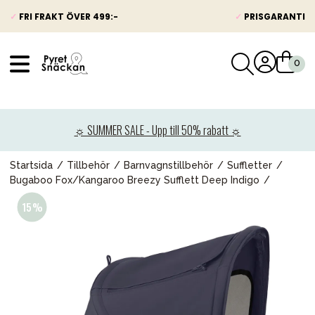
✓
FRI FRAKT ÖVER 499:-
✓
PRISGARANTI
VÅRT SORTIMENT
Nyheter
☼ SUMMER SALE - Upp till 50% rabatt ☼
Barnvagnar
Bilbarnstolar
Startsida
Tillbehör
Barnvagnstillbehör
Suffletter
Bugaboo Fox/Kangaroo Breezy Sufflett Deep Indigo
Babypaket
Barn & Baby
Leksaker
Förälder
Möbler & bädd