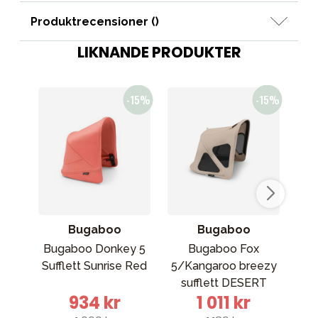
Produktrecensioner (
)
LIKNANDE PRODUKTER
Bugaboo
Bugaboo
Bugaboo Donkey 5
Bugaboo Fox
B
Sufflett Sunrise Red
5/Kangaroo breezy
sufflett DESERT
934 kr
1 011 kr
TAUPE