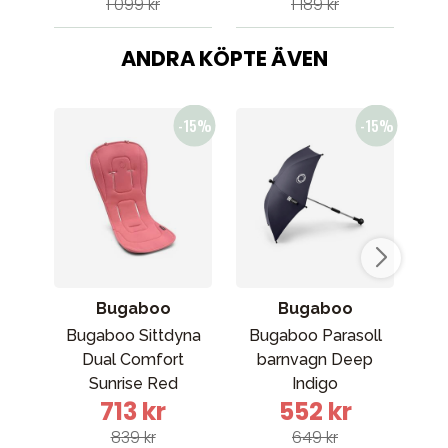
1 099 kr
1 189 kr
ANDRA KÖPTE ÄVEN
Bugaboo
Bugaboo
Bugaboo Sittdyna
Bugaboo Parasoll
B
Dual Comfort
barnvagn Deep
Bre
Sunrise Red
Indigo
713 kr
552 kr
839 kr
649 kr