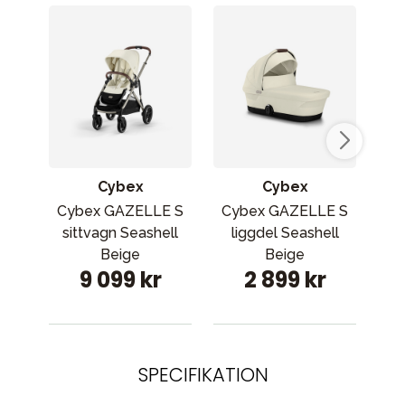
Cybex
Cybex
Cybex GAZELLE S
Cybex GAZELLE S
Nun
sittvagn Seashell
liggdel Seashell
Beige
Beige
9 099 kr
2 899 kr
SPECIFIKATION