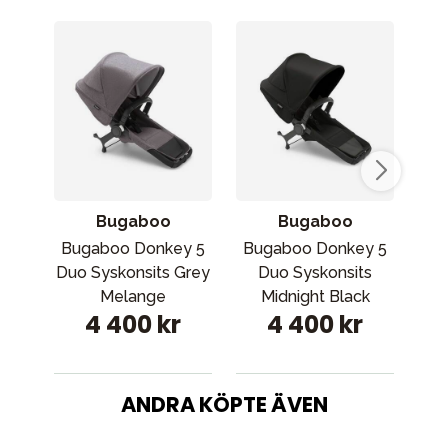
Bugaboo
Bugaboo
Bugaboo Donkey 5
Bugaboo Donkey 5
Bu
Duo Syskonsits Grey
Duo Syskonsits
Melange
Midnight Black
4 400 kr
4 400 kr
ANDRA KÖPTE ÄVEN