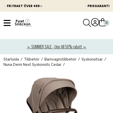
✓
FRI FRAKT ÖVER 499:-
✓
PRISGARANTI
VÅRT SORTIMENT
Nyheter
☼ SUMMER SALE - Upp till 50% rabatt ☼
Barnvagnar
Bilbarnstolar
Startsida
Tillbehör
Barnvagnstillbehör
Syskonsitsar
Nuna Demi Next Syskonsits Cedar
Babypaket
Barn & Baby
Leksaker
Förälder
Möbler & bädd