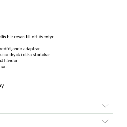
s blir resan till ett äventyr.
edföljande adaptrar
ce dryck i olika storlekar
små händer
gnen
ay