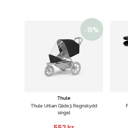
Nyheter
Barnvagnar
Bilbarnstolar
Babypaket
Barn & Baby
Leksaker
Thule
Thule Urban Glide3 Regnskydd
F
singel
Sol och 
552 kr