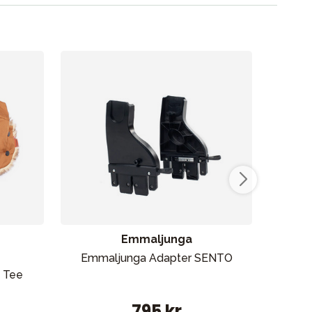
Kampanjer
Presenttips
Våra favoriter
Varumärken
Emmaljunga
Emmaljunga Adapter SENTO
Buga
 Tee
Vår butik
795 kr