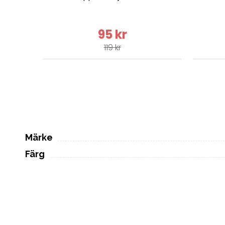
95 kr
119 kr
Märke
Färg