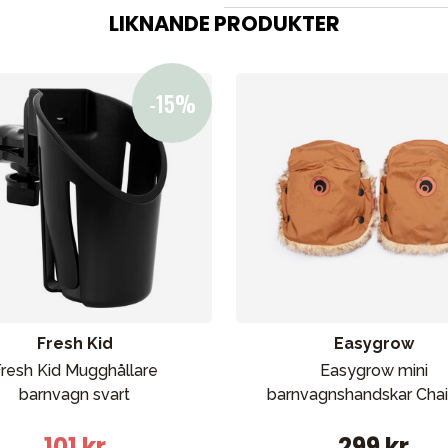
LIKNANDE PRODUKTER
Förälder
Möbler & bädd
Tillbehör
Reservdelar
Fresh Kid
Easygrow
resh Kid Mugghållare
Easygrow mini
barnvagn svart
barnvagnshandskar Chai
bad
Outlet
Guider
Kontakta oss
Uthyrning
101 kr
299 kr