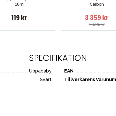
18m
Carbon
119 kr
3 359 kr
5 599 kr
SPECIFIKATION
Uppababy
EAN
Svart
Tillverkarens Varunu