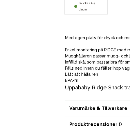
Skickas 1-3
dagar
Med egen plats för dryck och melli
Enkel montering på RIDGE med m
Mugghållaren passar mugg- och jui
Infälld skål som passar bra för 
Fälls ned innan du fäller ihop va
Lätt att hålla ren
BPA-fri
Uppababy Ridge Snack tr
Varumärke & Tillverkare
Produktrecensioner (
)
VÅRT SORTIMENT