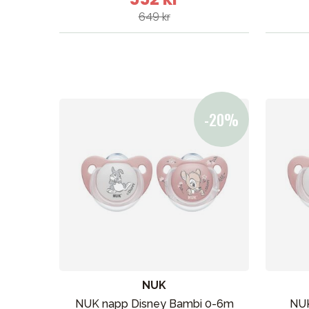
649 kr
NUK
NUK napp Disney Bambi 0-6m
NUK