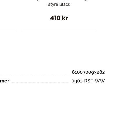
styre Black
B
410 kr
810030093282
mmer
0901-RST-WW