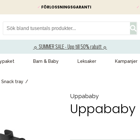
✓
FÖRLOSSNINGSGARANTI
✓
☼ SUMMER SALE - Upp till 50% rabatt ☼
ypaket
Barn & Baby
Leksaker
Kampanjer
Snack tray
Uppababy
Uppababy R