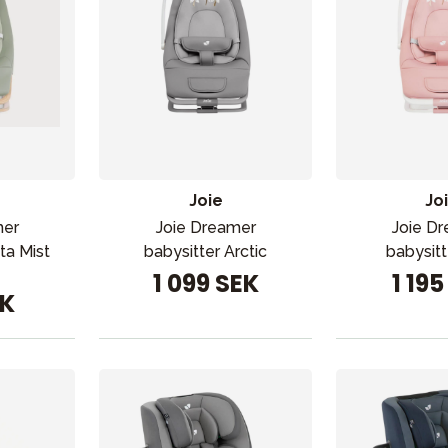
Joie
Jo
mer
Joie Dreamer
Joie D
ta Mist
babysitter Arctic
babysitt
1 099 SEK
1 195
EK