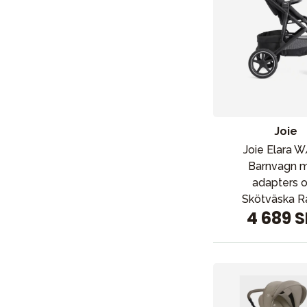
Joie
Joie Elara 
Barnvagn 
adapters 
Skötväska R
4 689 