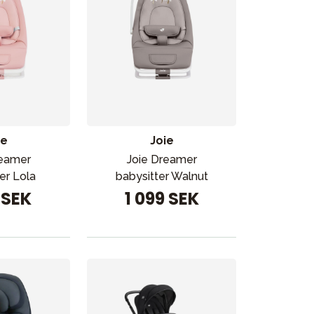
ie
Joie
reamer
Joie Dreamer
er Lola
babysitter Walnut
 SEK
1 099 SEK