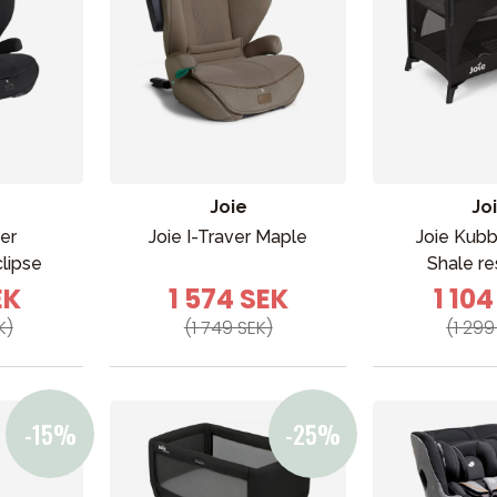
Joie
Jo
ver
Joie I-Traver Maple
Joie Kubb
VÅRT SORTIMENT
clipse
Shale r
EK
1 574 SEK
1 104
K)
(1 749 SEK)
(1 299
Förälder
Möbler & bädd
Tillbehör
Reservdelar