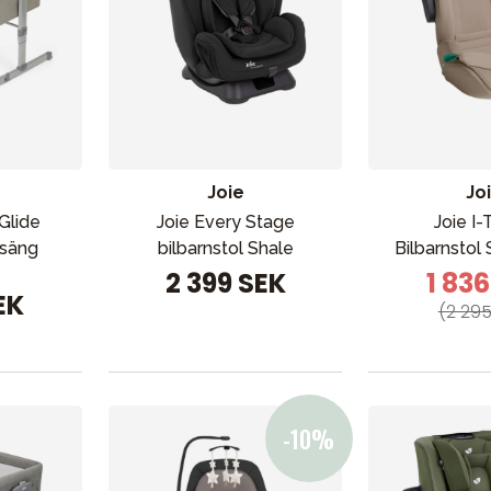
Joie
Jo
Glide
Joie Every Stage
Joie I-
osäng
bilbarnstol Shale
Bilbarnstol
2 399 SEK
1 83
EK
(2 295