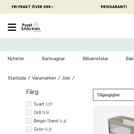
✓
FRI FRAKT ÖVER 499:-
✓
PRISGARANTI
Nyheter
Barnvagnar
Bilbarnstolar
Bab
Startsida
Varumärken
Joie
Färg
Svart
(
27
)
Grå
(
16
)
Beige/Sand
(
14
)
Grön
(
13
)