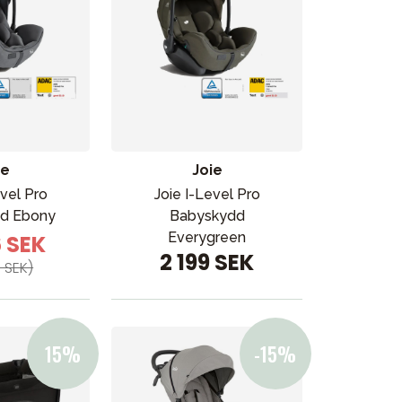
ie
Joie
evel Pro
Joie I-Level Pro
d Ebony
Babyskydd
Everygreen
6 SEK
2 199 SEK
 SEK)