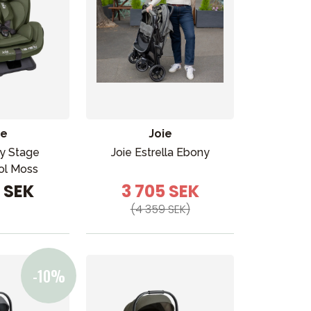
ie
Joie
ry Stage
Joie Estrella Ebony
tol Moss
9 SEK
3 705 SEK
(4 359 SEK)