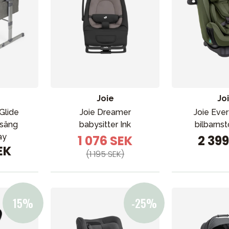
Joie
Jo
Glide
Joie Dreamer
Joie Eve
osäng
babysitter Ink
bilbarns
ay
1 076 SEK
2 39
EK
(1 195 SEK)