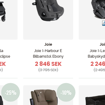
Joie
Jo
lla
Joie I-Harbour E
Joie I-L
clipse
Bilbarnstol Ebony
Babyskyd
SEK
2 846 SEK
2 24
K)
(3 795 SEK)
(2 495