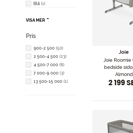
Blå
(
1
)
Rosa
(
1
)
VISA MER
Pris
900-2 500
(
50
)
Joie
2 500-4 500
(
23
)
Joie Roomie 
4 500-7 000
(
8
)
bedside sid
7 000-9 000
(
3
)
Almond
2 199 S
13 500-15 000
(
1
)