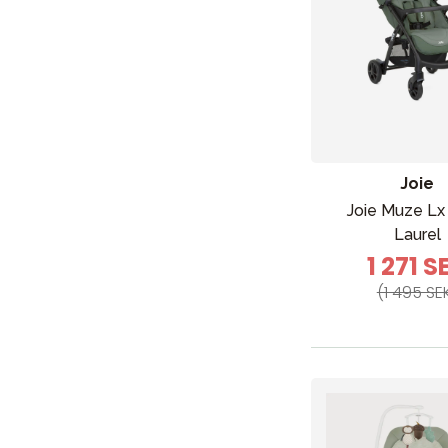
Barn & Baby
Leksaker
Joie
Sol och 
Joie Muze Lx
Laurel
1 271 S
(1 495 SE