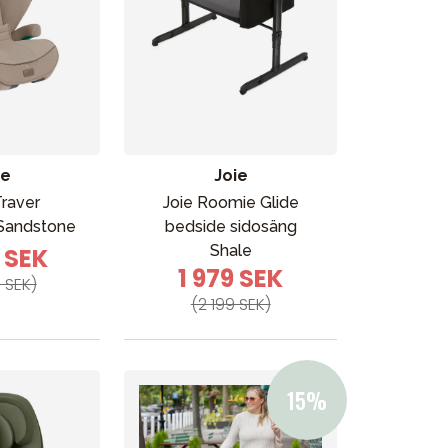
ie
Joie
Traver
Joie Roomie Glide
 Sandstone
bedside sidosäng
Shale
6 SEK
1 979 SEK
 SEK)
(2 199 SEK)