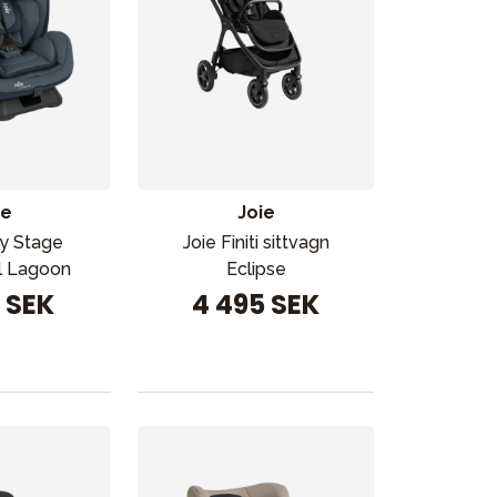
ie
Joie
ry Stage
Joie Finiti sittvagn
ol Lagoon
Eclipse
9 SEK
4 495 SEK