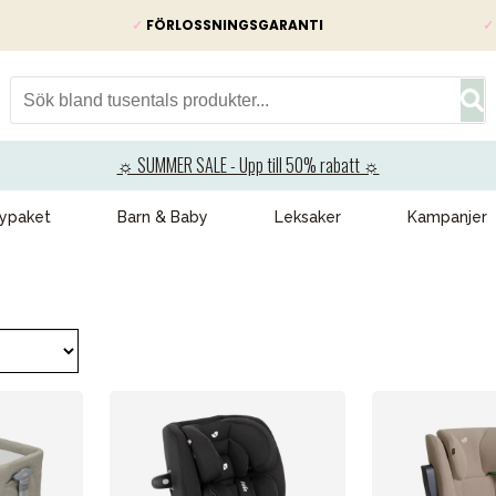
✓
FÖRLOSSNINGSGARANTI
✓
☼ SUMMER SALE - Upp till 50% rabatt ☼
ypaket
Barn & Baby
Leksaker
Kampanjer