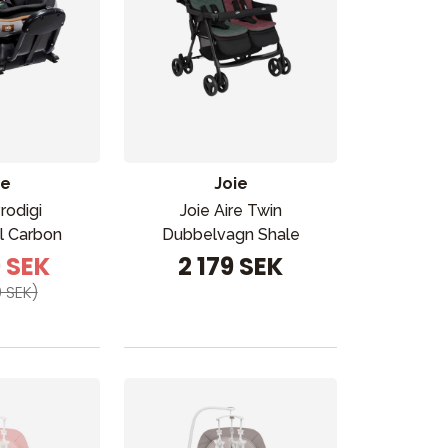
ie
Joie
Vår butik
Prodigi
Joie Aire Twin
ol Carbon
Dubbelvagn Shale
9 SEK
2 179 SEK
 SEK)