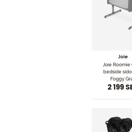
Joie
Joie Roomie 
bedside sid
Foggy Gr
2 199 S