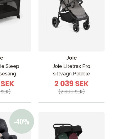
ie
Joie
ie Sleep
Joie Litetrax Pro
esesäng
sittvagn Pebble
 SEK
2 039 SEK
 SEK)
(2 399 SEK)
Kampanjer
Presenttips
Våra favoriter
Varumärken