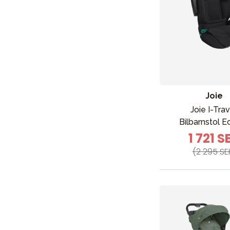
Joie
Joie I-Tra
Bilbarnstol E
1 721 S
(2 295 SE
Nyheter
Barnvagnar
Bilbarnstolar
Babypaket