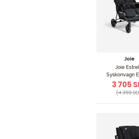
Joie
Joie Estre
Syskonvagn E
3 705 
(4 359 SE