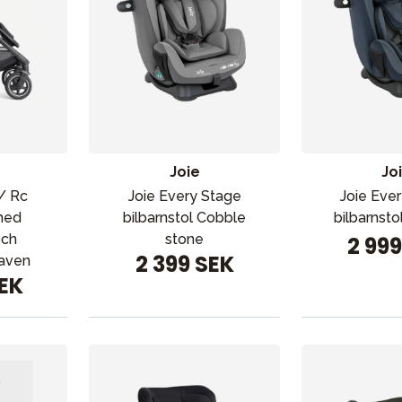
Joie
Jo
W/ Rc
Joie Every Stage
Joie Eve
med
bilbarnstol Cobble
bilbarnst
och
stone
2 99
2 399 SEK
aven
SEK