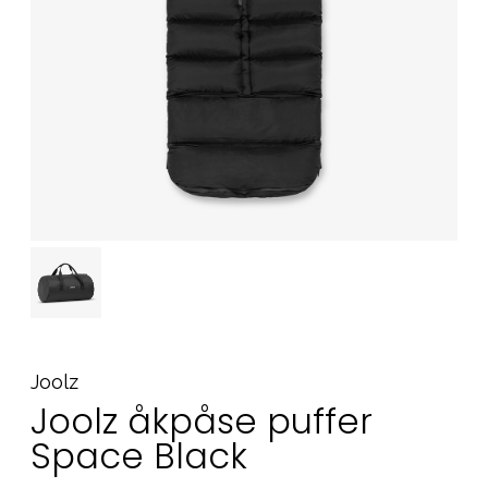
Tillbehör
Reservdelar
Kampanjer
Presenttips
Våra favoriter
Varumärken
Sol och bad
Outlet
Guider
Kontakta oss
Uthyrning
Vår butik
Joolz
Joolz åkpåse puffer
Space Black