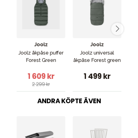
Joolz
Joolz
Joolz åkpåse puffer
Joolz universal
Forest Green
åkpåse Forest green
Åkp
1 609 kr
1 499 kr
2 299 kr
ANDRA KÖPTE ÄVEN