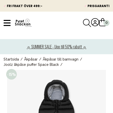
✓
FRI FRAKT ÖVER 499:-
✓
PRISGARANTI
VÅRT SORTIMENT
Nyheter
☼ SUMMER SALE - Upp till 50% rabatt ☼
Barnvagnar
Bilbarnstolar
Startsida
Åkpåsar
Åkpåsar till barnvagn
Joolz åkpåse puffer Space Black
Babypaket
Barn & Baby
Leksaker
Förälder
Möbler & bädd