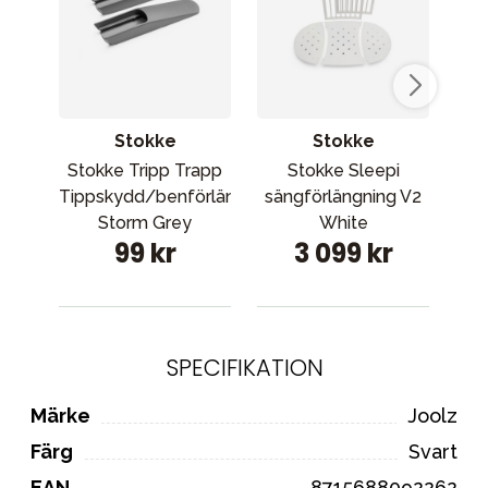
Stokke
Stokke
Stokke Tripp Trapp
Stokke Sleepi
Joo
Tippskydd/benförlängare
sängförlängning V2
b
Storm Grey
White
99 kr
3 099 kr
SPECIFIKATION
Märke
Joolz
Färg
Svart
EAN
8715688092262