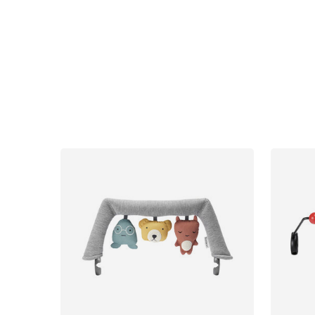
Bilbarnstolar
Babypaket
Barn & Baby
Leksaker
Sol och 