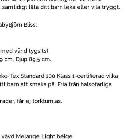
 samtidigt låta ditt barn leka eller vila tryggt.
yBjörn Bliss:
kg med vänd tygsits)
9 cm, Djup 89,5 cm.
ko-Tex Standard 100 Klass 1-certifierad vilka
itt barn att smaka på. Fria från hälsofarliga
rader, får ej torktumlas.
Kampanjer
Presenttips
ss vävd Melange Light beige