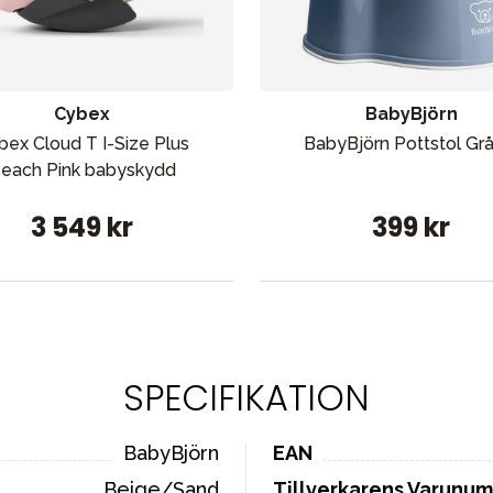
Cybex
BabyBjörn
bex Cloud T I-Size Plus
BabyBjörn Pottstol Grå
each Pink babyskydd
3 549 kr
399 kr
SPECIFIKATION
BabyBjörn
EAN
Beige/Sand
Tillverkarens Varunu