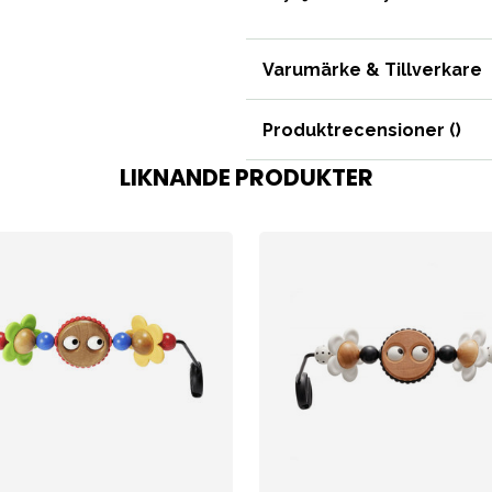
Tillbehör
Reservdelar
Varumärke & Tillverkare
Produktrecensioner (
)
LIKNANDE PRODUKTER
bad
Outlet
Guider
Kontakta oss
Uthyrning