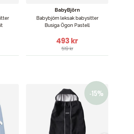
BabyBjörn
tter
Babybjörn leksak babysitter
BAB
it
Busiga Ögon Pastell
493 kr
519 kr