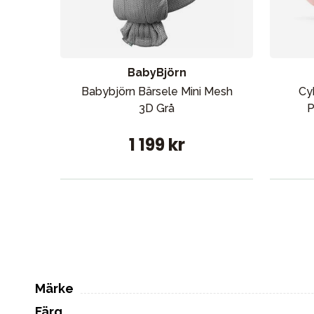
BabyBjörn
Babybjörn Bärsele Mini Mesh
Cy
3D Grå
P
1 199 kr
Märke
Färg