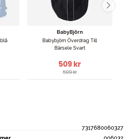
BabyBjörn
blå
Babybjörn Överdrag Till
Ja
Bärsele Svart
509 kr
599 kr
7317680060327
mmer
006032