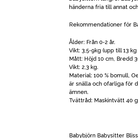
händerna fria till annat och
Rekommendationer för Bab
Ålder: Från 0-2 år.
Vikt: 3,5-9kg (upp till 13 
Mått: Höjd 10 cm, Bredd 3
Vikt: 2,3 kg.
Material: 100 % bomull, Oe
är snälla och ofarliga för d
VÅRT SORTIMENT
ämnen.
Tvättråd: Maskintvätt 40 g
Förälder
Möbler & bädd
Babybjörn Babysitter Bli