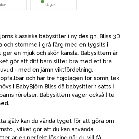
ckor
dagar
örns klassiska babysitter i ny design. Bliss 3D
a och stomme i grå färg med en tygsits i
t ger en mjuk och skön känsla. Babysittern är
et gör att ditt barn sitter bra med ett bra
huvud - med en jämn viktfördelning.
opfällbar och har tre höjdlägen för sömn, lek
hövs i BabyBjörn Bliss då babysittern sätts i
 barns rörelser. Babysittern väger också lite
med.
sitta själv kan du vända tyget för att göra om
rnstol, vilket gör att du kan använda
ter är en perfekt lösning när du vill få