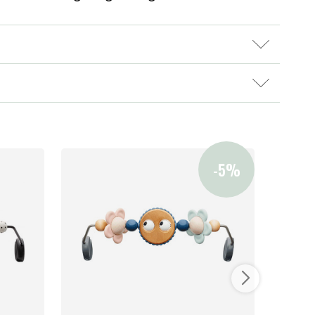
Våra favoriter
Varumärken
Vår butik