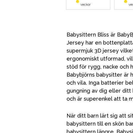
veckor
ve
Babysittern Bliss är BabyBj
Jersey har en bottenplatt
supermjuk 3D jersey vilke
ergonomiskt utformad, vilk
stöd för rygg, nacke och 
Babybjörns babysitter är h
och vila. Inga batterier be
gungning av dig eller ditt
och är superenkel att ta 
När ditt barn lärt sig att 
babysittern till en skön ba
babysittern längre. Babysit