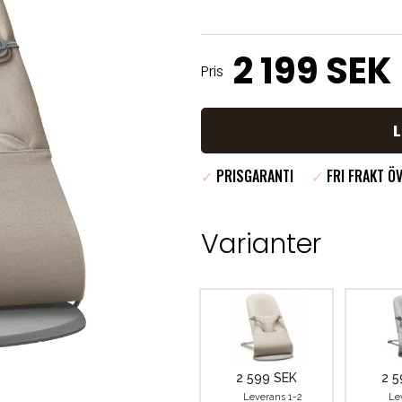
2 199 SEK
Pris
✓
PRISGARANTI
✓
FRI FRAKT ÖV
Varianter
2 599 SEK
2 5
Leverans 1-2
Le