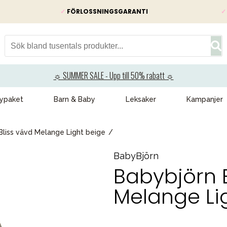
✓
FÖRLOSSNINGSGARANTI
✓
☼ SUMMER SALE - Upp till 50% rabatt ☼
ypaket
Barn & Baby
Leksaker
Kampanjer
Bliss vävd Melange Light beige
BabyBjörn
Babybjörn B
Melange Li