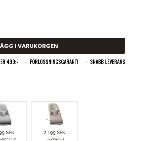
LÄGG I VARUKORGEN
ER 499:-
✓
FÖRLOSSNINGSGARANTI
✓
SNABB LEVERANS
99 SEK
2 199 SEK
verans 1-2
Skickas 1-3