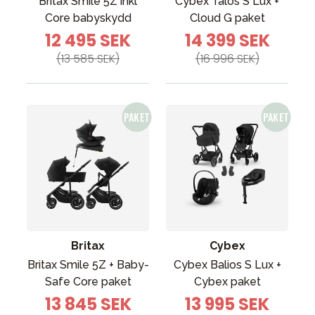
Britax Smile 5Z inkl
Cybex Talos S Lux +
Core babyskydd
Cloud G paket
12 495 SEK
14 399 SEK
(13 585 SEK)
(16 996 SEK)
Britax
Cybex
Britax Smile 5Z + Baby-
Cybex Balios S Lux +
Safe Core paket
Cybex paket
13 845 SEK
13 995 SEK