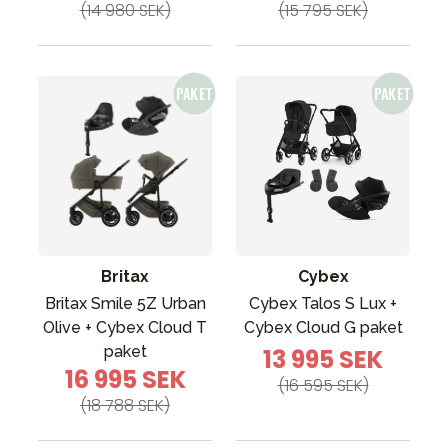
(14 980 SEK)
(15 795 SEK)
Britax
Cybex
Britax Smile 5Z Urban
Cybex Talos S Lux +
Olive + Cybex Cloud T
Cybex Cloud G paket
paket
13 995 SEK
16 995 SEK
(16 595 SEK)
(18 788 SEK)