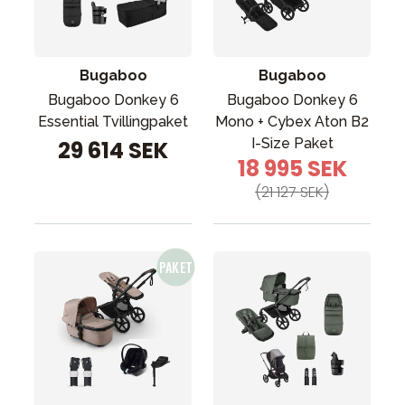
Tillbehör
Reservdelar
Kampanjer
Bugaboo
Bugaboo
Presenttips
Bugaboo Donkey 6
Bugaboo Donkey 6
Essential Tvillingpaket
Mono + Cybex Aton B2
Våra favoriter
I-Size Paket
29 614 SEK
18 995 SEK
Varumärken
(21 127 SEK)
Sol och bad
Outlet
Guider
Kontakta oss
Uthyrning
Vår butik