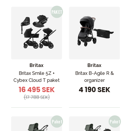
Britax
Britax
Britax Smile 5Z +
Britax B-Agile R &
Cybex Cloud T paket
organizer
16 495 SEK
4 190 SEK
(17 788 SEK)