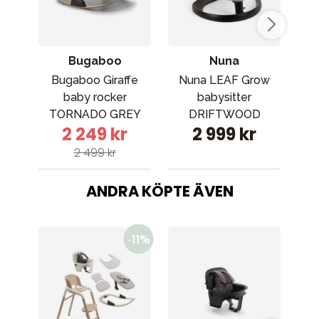
Bugaboo
Nuna
Bugaboo Giraffe
Nuna LEAF Grow
Beb
baby rocker
babysitter
bab
TORNADO GREY
DRIFTWOOD
2 249 kr
2 999 kr
2 499 kr
ANDRA KÖPTE ÄVEN