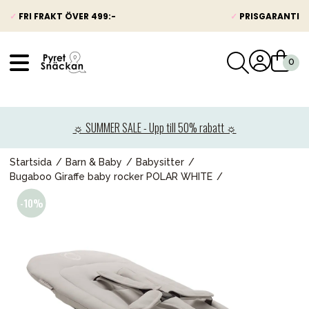
✓
FRI FRAKT ÖVER 499:-
✓
PRISGARANTI
VÅRT SORTIMENT
Nyheter
☼ SUMMER SALE - Upp till 50% rabatt ☼
Barnvagnar
Bilbarnstolar
Startsida
Barn & Baby
Babysitter
Bugaboo Giraffe baby rocker POLAR WHITE
Babypaket
Barn & Baby
Leksaker
Förälder
Möbler & bädd