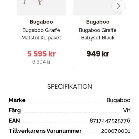
Bugaboo
Bugaboo
Bugaboo Giraffe
Bugaboo Giraffe
Cy
Matstol XL paket
Babyset Black
C
5 595 kr
949 kr
6 304 kr
SPECIFIKATION
Märke
Bugaboo
Färg
Vit
EAN
8717447525776
Tillverkarens Varunummer
200070001