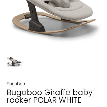
Tillbehör
Reservdelar
Kampanjer
Presenttips
Våra favoriter
Varumärken
Sol och bad
Outlet
Guider
Kontakta oss
Uthyrning
Vår butik
Bugaboo
Bugaboo Giraffe baby
rocker POLAR WHITE