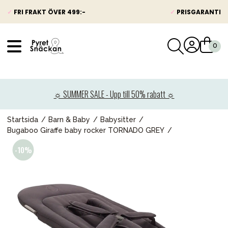
✓
FRI FRAKT ÖVER 499:-
✓
PRISGARANTI
VÅRT SORTIMENT
Nyheter
☼ SUMMER SALE - Upp till 50% rabatt ☼
Barnvagnar
Bilbarnstolar
Startsida
Barn & Baby
Babysitter
Bugaboo Giraffe baby rocker TORNADO GREY
Babypaket
Barn & Baby
Leksaker
Förälder
Möbler & bädd