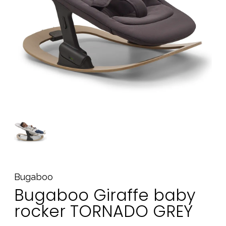
Tillbehör
Reservdelar
Kampanjer
Presenttips
Våra favoriter
Varumärken
Sol och bad
Outlet
Guider
Kontakta oss
Uthyrning
Vår butik
Bugaboo
Bugaboo Giraffe baby
rocker TORNADO GREY