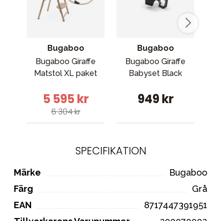
Bugaboo
Bugaboo
Bugaboo Giraffe
Bugaboo Giraffe
Matstol XL paket
Babyset Black
5/
s
5 595 kr
949 kr
6 304 kr
SPECIFIKATION
Märke
Bugaboo
Färg
Grå
EAN
8717447391951