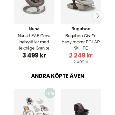
Nuna
Bugaboo
Nuna LEAF Grow
Bugaboo Giraffe
Bab
babysitter med
baby rocker POLAR
lekbåge Granite
WHITE
Bl
3 499 kr
2 249 kr
2 499 kr
ANDRA KÖPTE ÄVEN