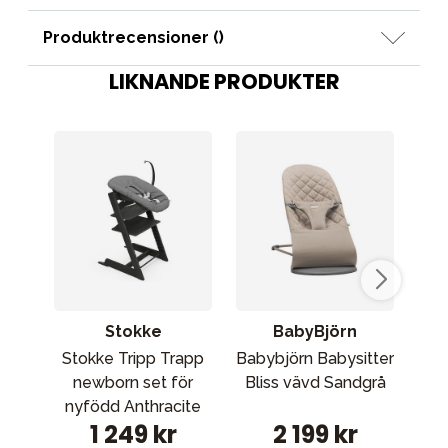
Produktrecensioner (
)
LIKNANDE PRODUKTER
Stokke
BabyBjörn
Stokke Tripp Trapp
Babybjörn Babysitter
St
newborn set för
Bliss vävd Sandgrå
Y
nyfödd Anthracite
1 249 kr
2 199 kr