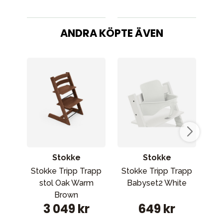
ANDRA KÖPTE ÄVEN
Stokke
Stokke
Stokke Tripp Trapp
Stokke Tripp Trapp
St
stol Oak Warm
Babyset2 White
Brown
3 049 kr
649 kr