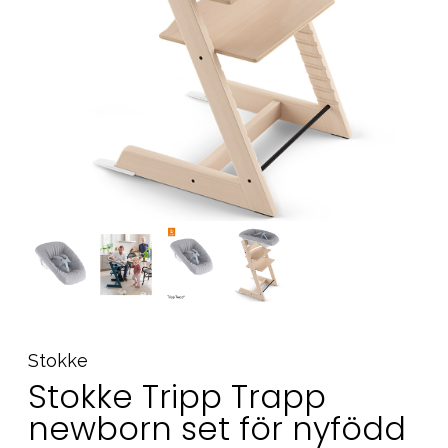
Tillbehör
Reservdelar
Kampanjer
Presenttips
Våra favoriter
Varumärken
Sol och bad
Outlet
Guider
Kontakta oss
Uthyrning
Vår butik
Stokke
Stokke Tripp Trapp
newborn set för nyfödd