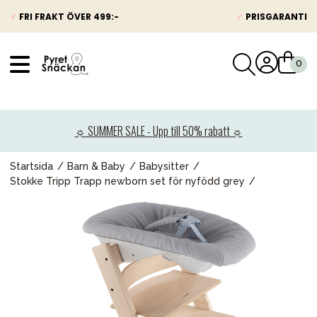
✓
FRI FRAKT ÖVER 499:-
✓
PRISGARANTI
VÅRT SORTIMENT
Nyheter
☼ SUMMER SALE - Upp till 50% rabatt ☼
Barnvagnar
Bilbarnstolar
Startsida
Barn & Baby
Babysitter
Stokke Tripp Trapp newborn set för nyfödd grey
Babypaket
Barn & Baby
Leksaker
Förälder
Möbler & bädd