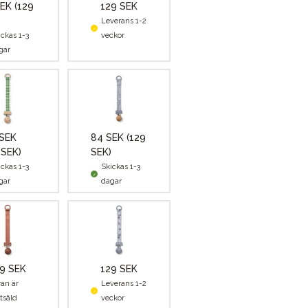
SEK
(129
129 SEK
Leverans 1-2
ickas 1-3
veckor
gar
 SEK
84 SEK
(129
 SEK)
SEK)
ickas 1-3
Skickas 1-3
gar
dagar
9 SEK
129 SEK
ran är
Leverans 1-2
tsåld
veckor