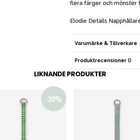
flera färger och mönster fö
Elodie Details Napphållar
bad
Outlet
Guider
Kontakta oss
Uthyrning
Varumärke & Tillverkare
Produktrecensioner (
)
LIKNANDE PRODUKTER