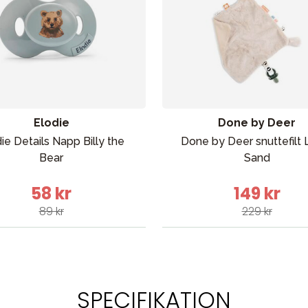
Elodie
Done by Deer
ie Details Napp Billy the
Done by Deer snuttefilt 
Bear
Sand
58 kr
149 kr
89 kr
229 kr
SPECIFIKATION