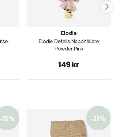
Elodie
rise
Elodie Details Napphållare
Elod
Powder Pink
149 kr