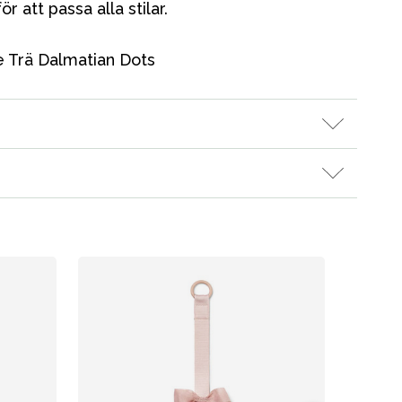
r att passa alla stilar.
e Trä Dalmatian Dots
Vår butik