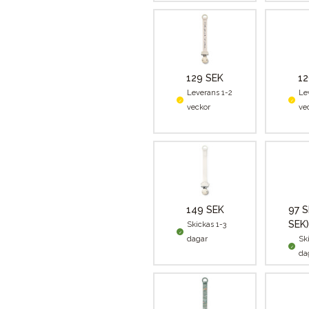
129 SEK
12
Leverans 1-2
Le
veckor
ve
149 SEK
97 
SEK)
Skickas 1-3
dagar
Sk
da