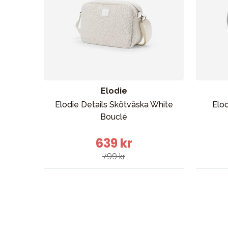
Elodie
Elodie Details Skötväska White
Elod
Bouclé
639 kr
799 kr