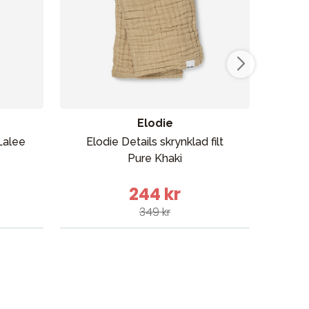
Elodie
Lalee
Elodie Details skrynklad filt
Pure Khaki
bar
244 kr
349 kr