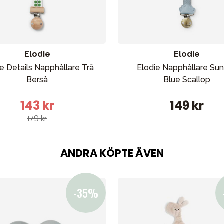
Elodie
Elodie
e Details Napphållare Trä
Elodie Napphållare Sun
Berså
Blue Scallop
143 kr
149 kr
179 kr
ANDRA KÖPTE ÄVEN