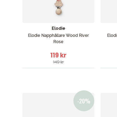
Elodie
Elodie Napphållare Wood River
Elodi
Rose
119 kr
149 kr