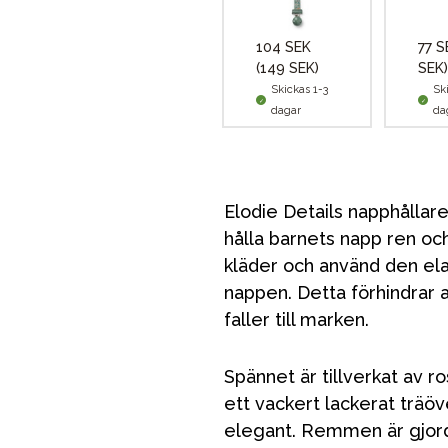
104 SEK
77 
(149 SEK)
SEK)
VÅRT SORTIMENT
Skickas 1-3
Sk
dagar
da
Förälder
Möbler & bädd
Elodie Details napphållare 
hålla barnets napp ren oc
Tillbehör
kläder och använd den elas
Reservdelar
nappen. Detta förhindrar 
faller till marken.
Spännet är tillverkat av ros
ett vackert lackerat träö
elegant. Remmen är gjord 