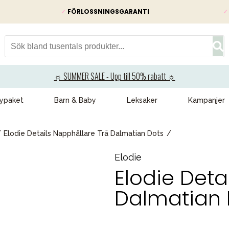
✓
FÖRLOSSNINGSGARANTI
✓
☼ SUMMER SALE - Upp till 50% rabatt ☼
ypaket
Barn & Baby
Leksaker
Kampanjer
Elodie Details Napphållare Trä Dalmatian Dots
Elodie
Elodie Deta
Dalmatian 