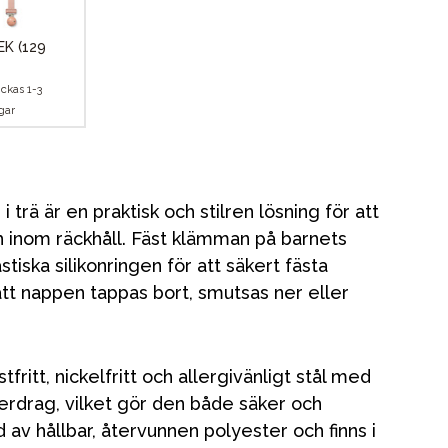
SEK
(129
ickas 1-3
gar
Kampanjer
Presenttips
i trä är en praktisk och stilren lösning för att
h inom räckhåll. Fäst klämman på barnets
Våra favoriter
tiska silikonringen för att säkert fästa
Varumärken
att nappen tappas bort, smutsas ner eller
tfritt, nickelfritt och allergivänligt stål med
verdrag, vilket gör den både säker och
av hållbar, återvunnen polyester och finns i