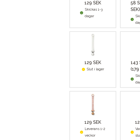
129 SEK
58 
SEK)
Skickas 1-3
dagar
Sk
da
129 SEK
143
(179
Slut i lager
Sk
da
129 SEK
12
Leverans 1-2
Va
veckor
slu