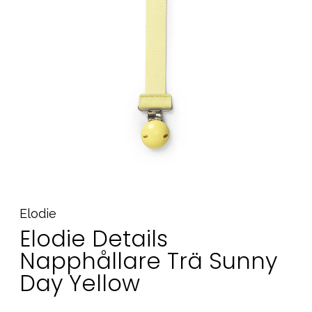
Tillbehör
Reservdelar
Kampanjer
Presenttips
Våra favoriter
Varumärken
Sol och bad
Outlet
Guider
Elodie
Elodie Details
Kontakta oss
Uthyrning
Vår butik
Napphållare Trä Sunny
Day Yellow