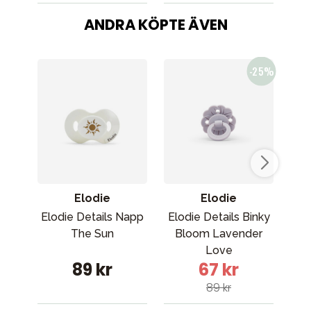
ANDRA KÖPTE ÄVEN
Elodie
Elodie
Elodie Details Napp
Elodie Details Binky
The Sun
Bloom Lavender
re
Love
89 kr
67 kr
89 kr