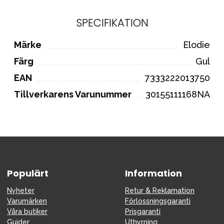
SPECIFIKATION
Märke
Elodie
Färg
Gul
EAN
7333222013750
Tillverkarens Varunummer
30155111168NA
Populärt
Information
Nyheter
Retur & Reklamation
Varumärken
Förlossningsgaranti
Våra butiker
Prisgaranti
Guider
Uthyrning