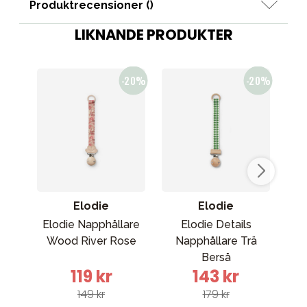
Produktrecensioner (
)
LIKNANDE PRODUKTER
Elodie
Elodie
Elodie Napphållare
Elodie Details
El
Wood River Rose
Napphållare Trä
Sun
Berså
119 kr
143 kr
149 kr
179 kr