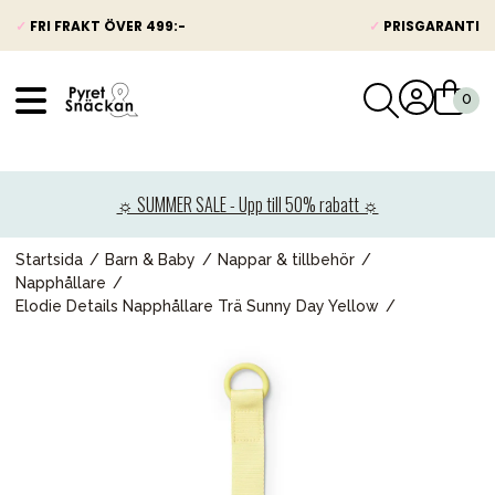
✓
FRI FRAKT ÖVER 499:-
✓
PRISGARANTI
VÅRT SORTIMENT
Nyheter
☼ SUMMER SALE - Upp till 50% rabatt ☼
Barnvagnar
Bilbarnstolar
Startsida
Barn & Baby
Nappar & tillbehör
Napphållare
Babypaket
Elodie Details Napphållare Trä Sunny Day Yellow
Barn & Baby
Leksaker
Förälder
Möbler & bädd