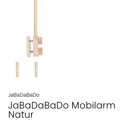
Tillbehör
Reservdelar
Kampanjer
Presenttips
Våra favoriter
Varumärken
Sol och bad
Outlet
Guider
JaBaDaBaDo
Kontakta oss
Uthyrning
Vår butik
JaBaDaBaDo Mobilarm
Natur