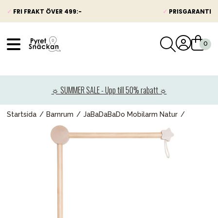
✓
FRI FRAKT ÖVER 499:-
✓
PRISGARANTI
VÅRT SORTIMENT
Nyheter
☼ SUMMER SALE - Upp till 50% rabatt ☼
Barnvagnar
Bilbarnstolar
Startsida
Barnrum
JaBaDaBaDo Mobilarm Natur
Babypaket
Barn & Baby
Leksaker
Förälder
Möbler & bädd