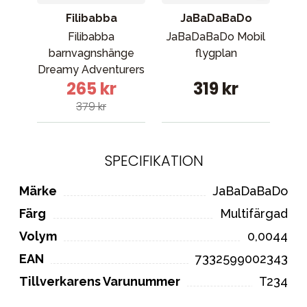
Filibabba
JaBaDaBaDo
Filibabba
JaBaDaBaDo Mobil
barnvagnshänge
flygplan
Dreamy Adventurers
265 kr
319 kr
379 kr
SPECIFIKATION
Märke
JaBaDaBaDo
Färg
Multifärgad
Volym
0,0044
EAN
7332599002343
Tillverkarens Varunummer
T234