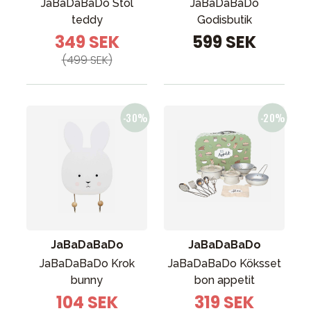
JaBaDaBaDo Stol
JaBaDaBaDo
teddy
Godisbutik
349 SEK
599 SEK
(499 SEK)
JaBaDaBaDo
JaBaDaBaDo
JaBaDaBaDo Krok
JaBaDaBaDo Köksset
bunny
bon appetit
104 SEK
319 SEK