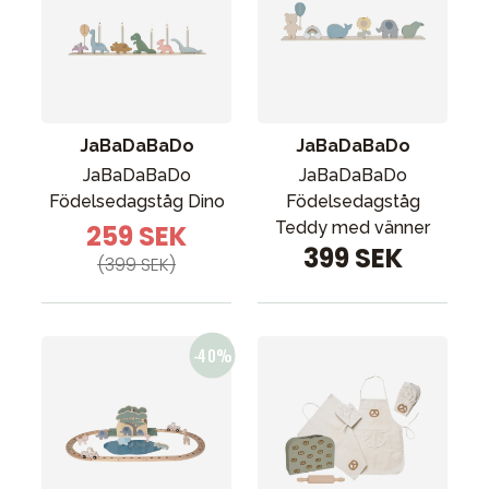
JaBaDaBaDo
JaBaDaBaDo
JaBaDaBaDo
JaBaDaBaDo
Födelsedagståg Dino
Födelsedagståg
Teddy med vänner
259 SEK
399 SEK
(399 SEK)