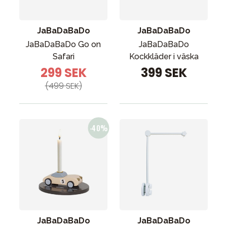
JaBaDaBaDo
JaBaDaBaDo
JaBaDaBaDo Go on
JaBaDaBaDo
Safari
Kockkläder i väska
299 SEK
399 SEK
(499 SEK)
JaBaDaBaDo
JaBaDaBaDo