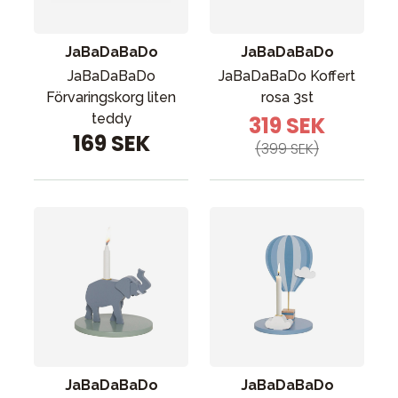
JaBaDaBaDo
JaBaDaBaDo
JaBaDaBaDo
JaBaDaBaDo Koffert
Förvaringskorg liten
rosa 3st
teddy
319 SEK
169 SEK
(399 SEK)
JaBaDaBaDo
JaBaDaBaDo