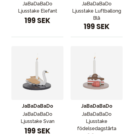
JaBaDaBaDo
JaBaDaBaDo
Ljusstake Elefant
Ljusstake Luftballong
Blå
199 SEK
199 SEK
JaBaDaBaDo
JaBaDaBaDo
JaBaDaBaDo
JaBaDaBaDo
Ljusstake Svan
Ljusstake
födelsedagstårta
199 SEK