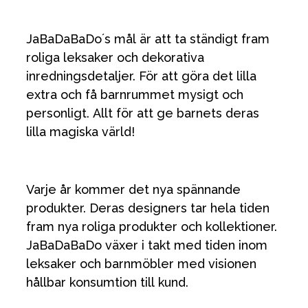
JaBaDaBaDo´s mål är att ta ständigt fram
roliga leksaker och dekorativa
inredningsdetaljer. För att göra det lilla
extra och få barnrummet mysigt och
personligt. Allt för att ge barnets deras
lilla magiska värld!
Varje år kommer det nya spännande
produkter. Deras designers tar hela tiden
fram nya roliga produkter och kollektioner.
JaBaDaBaDo växer i takt med tiden inom
leksaker och barnmöbler med visionen
hållbar konsumtion till kund.