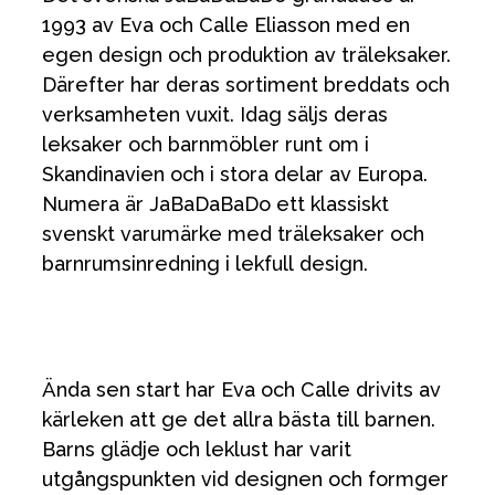
1993 av Eva och Calle Eliasson med en
egen design och produktion av träleksaker.
Därefter har deras sortiment breddats och
verksamheten vuxit. Idag säljs deras
leksaker och barnmöbler runt om i
Skandinavien och i stora delar av Europa.
Numera är JaBaDaBaDo ett klassiskt
svenskt varumärke med träleksaker och
barnrumsinredning i lekfull design.
Ända sen start har Eva och Calle drivits av
kärleken att ge det allra bästa till barnen.
Barns glädje och leklust har varit
utgångspunkten vid designen och formger