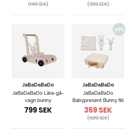
(149 SEK)
(399 SEK)
JaBaDaBaDo
JaBaDaBaDo
JaBaDaBaDo Lära-gå-
JaBaDaBaDo
vagn bunny
Babypresent Bunny filt
799 SEK
359 SEK
(599 SEK)