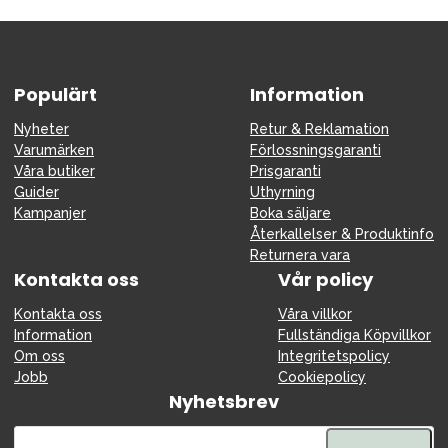
Populärt
Information
Nyheter
Retur & Reklamation
Varumärken
Förlossningsgaranti
Våra butiker
Prisgaranti
Guider
Uthyrning
Kampanjer
Boka säljare
Återkallelser & Produktinfo
Returnera vara
Kontakta oss
Vår policy
Kontakta oss
Våra villkor
Information
Fullständiga Köpvillkor
Om oss
Integritetspolicy
Jobb
Cookiepolicy
Nyhetsbrev