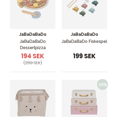
JaBaDaBaDo
JaBaDaBaDo
JaBaDaBaDo
JaBaDaBaDo Fiskespel
Dessertpizza
194 SEK
199 SEK
(299 SEK)