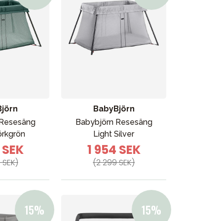
jörn
BabyBjörn
 Resesäng
Babybjörn Resesäng
örkgrön
Light Silver
4 SEK
1 954 SEK
 SEK)
(2 299 SEK)