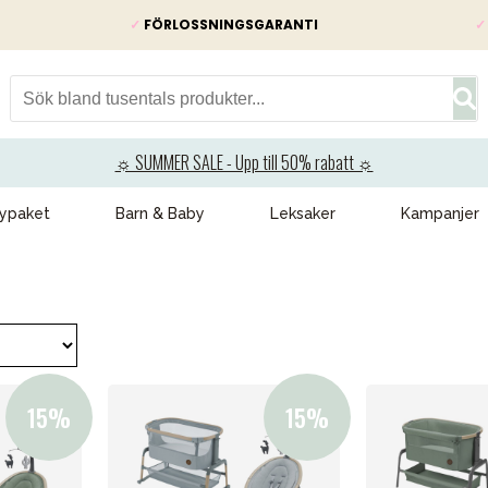
✓
FÖRLOSSNINGSGARANTI
✓
☼ SUMMER SALE - Upp till 50% rabatt ☼
ypaket
Barn & Baby
Leksaker
Kampanjer