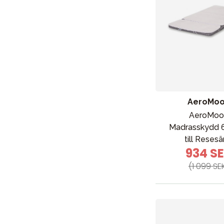
Barn & Baby
Leksaker
AeroMo
Sol och 
AeroMoo
Madrasskydd 
till Reses
934 S
(1 099 SE