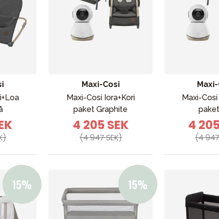
i
Maxi-Cosi
Maxi-
ri+Loa
Maxi-Cosi Iora+Kori
Maxi-Cosi 
å
paket Graphite
paket
SEK
4 205 SEK
4 20
K)
(4 947 SEK)
(4 947