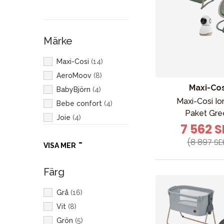
Märke
Maxi-Cosi
(
14
)
AeroMoov
(
8
)
Maxi-Cos
BabyBjörn
(
4
)
Maxi-Cosi Ior
Bebe confort
(
4
)
Paket Gre
Joie
(
4
)
7 562 
Bugaboo
(
2
)
(8 897 SE
VISA MER
Stokke
(
1
)
Färg
Grå
(
16
)
Vit
(
8
)
Grön
(
5
)