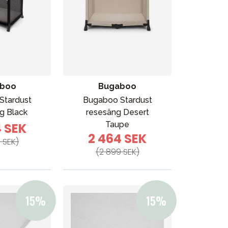
boo
Bugaboo
Stardust
Bugaboo Stardust
g Black
resesäng Desert
Taupe
4 SEK
2 464 SEK
 SEK)
(2 899 SEK)