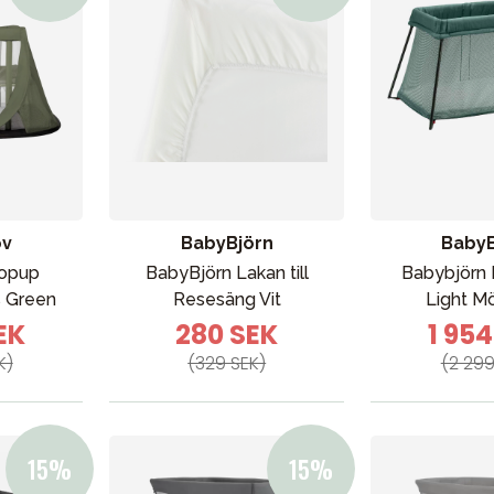
ov
BabyBjörn
BabyB
opup
BabyBjörn Lakan till
Babybjörn
 Green
Resesäng Vit
Light M
EK
280 SEK
1 95
K)
(329 SEK)
(2 299