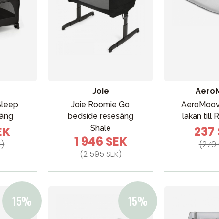
Joie
Aero
Sleep
Joie Roomie Go
AeroMoov
VÅRT SORTIMENT
säng
bedside resesäng
lakan till
Shale
EK
237
1 946 SEK
K)
(279 
Förälder
(2 595 SEK)
Möbler & bädd
Tillbehör
Reservdelar