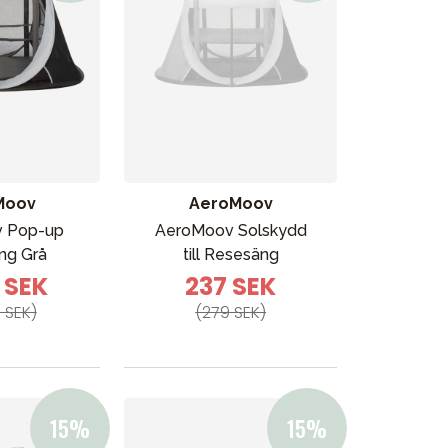
Moov
AeroMoov
Vår butik
 Pop-up
AeroMoov Solskydd
ng Grå
till Resesäng
4 SEK
237 SEK
 SEK)
(279 SEK)