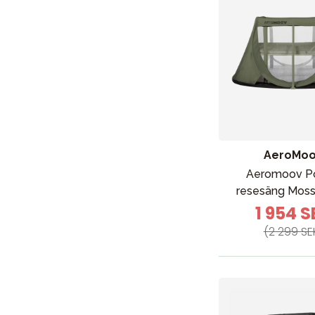
AeroMo
Aeromoov P
resesäng Moss
1 954 S
(2 299 SE