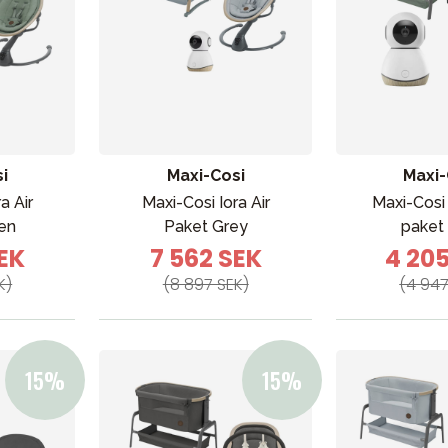
i
Maxi-Cosi
Maxi-
a Air
Maxi-Cosi Iora Air
Maxi-Cosi 
en
Paket Grey
paket
SEK
7 562 SEK
4 20
K)
(8 897 SEK)
(4 947