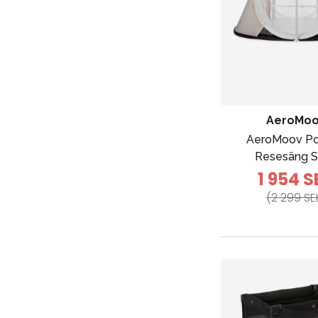
AeroMo
AeroMoov P
Resesäng 
1 954 S
(2 299 SE