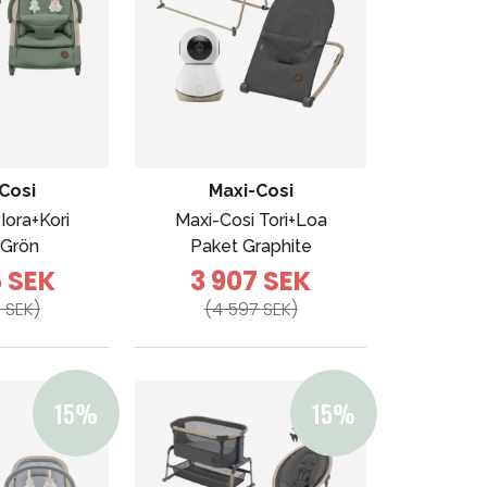
Cosi
Maxi-Cosi
Iora+Kori
Maxi-Cosi Tori+Loa
 Grön
Paket Graphite
5 SEK
3 907 SEK
 SEK)
(4 597 SEK)