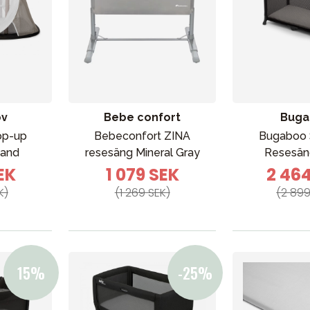
ov
Bebe confort
Buga
op-up
Bebeconfort ZINA
Bugaboo 
Sand
resesäng Mineral Gray
Resesän
EK
1 079 SEK
2 46
K)
(1 269 SEK)
(2 899