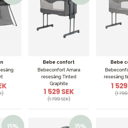
rn
Bebe confort
Bebe c
sesäng
Bebeconfort Amara
Bebeconfo
rt
resesäng Tinted
resesäng t
Graphite
EK
1 52
1 529 SEK
K)
(1 799
(1 799 SEK)