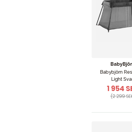
BabyBjö
Babybjörn Re
Light Sva
1 954 S
(2 299 SE