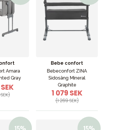
onfort
Bebe confort
rt Amara
Bebeconfort ZINA
inted Gray
Sidosäng Mineral
Graphite
9 SEK
1 079 SEK
 SEK)
(1 269 SEK)