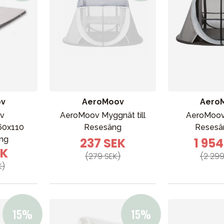
ov
AeroMoov
Aero
bad
Outlet
Guider
Kontakta oss
Uthyrning
v
AeroMoov Myggnät till
AeroMoov
60x110
Resesäng
Resesä
äng
237 SEK
1 95
EK
(279 SEK)
(2 299
K)