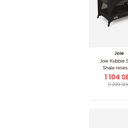
Joie
Joie Kubbie 
Shale rese
1 104 S
(1 299 SE
Nyheter
Barnvagnar
Bilbarnstolar
Babypaket