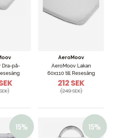
Moov
AeroMoov
 Dra-på-
AeroMoov Lakan
 Resesäng
60x110 till Resesäng
 SEK
212 SEK
SEK)
(249 SEK)
Kampanjer
Presenttips
Våra favoriter
Varumärken