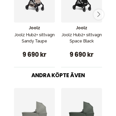
Joolz
Joolz
Joolz Hub2+ sittvagn
Joolz Hub2+ sittvagn
Joo
Sandy Taupe
Space Black
9 690 kr
9 690 kr
ANDRA KÖPTE ÄVEN