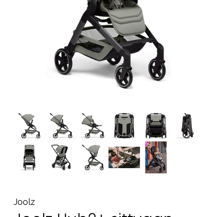
Tillbehör
Reservdelar
Kampanjer
Presenttips
Våra favoriter
Varumärken
Sol och bad
Outlet
Guider
Kontakta oss
Uthyrning
Vår butik
Joolz