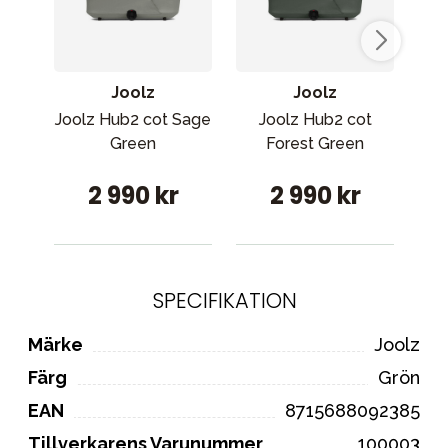
Joolz
Joolz
Joolz Hub2 cot Sage
Joolz Hub2 cot
Green
Forest Green
åk
2 990 kr
2 990 kr
SPECIFIKATION
Märke
Joolz
Färg
Grön
EAN
8715688092385
Tillverkarens Varunummer
100003