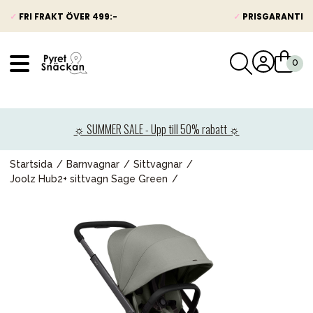
✓
FRI FRAKT ÖVER 499:-
✓
PRISGARANTI
VÅRT SORTIMENT
Nyheter
☼ SUMMER SALE - Upp till 50% rabatt ☼
Barnvagnar
Bilbarnstolar
Startsida
Barnvagnar
Sittvagnar
Joolz Hub2+ sittvagn Sage Green
Babypaket
Barn & Baby
Leksaker
Förälder
Möbler & bädd