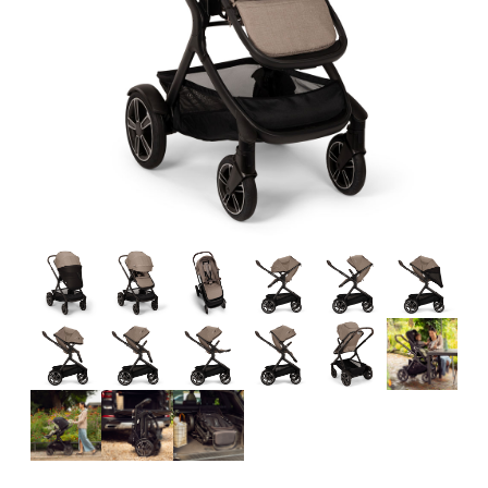
Tillbehör
Reservdelar
Kampanjer
Presenttips
Våra favoriter
Varumärken
Sol och bad
Outlet
Guider
Kontakta oss
Uthyrning
Vår butik