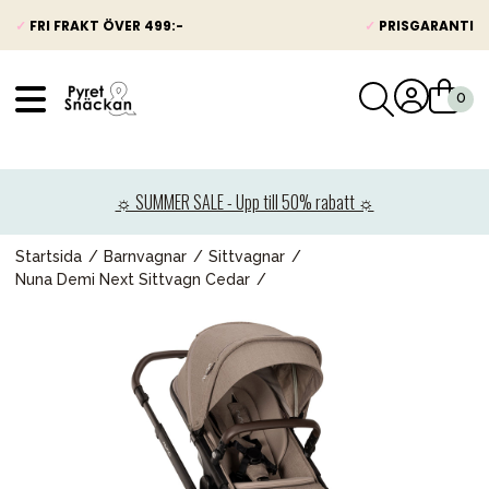
✓
FRI FRAKT ÖVER 499:-
✓
PRISGARANTI
VÅRT SORTIMENT
Nyheter
☼ SUMMER SALE - Upp till 50% rabatt ☼
Barnvagnar
Bilbarnstolar
Startsida
Barnvagnar
Sittvagnar
Nuna Demi Next Sittvagn Cedar
Babypaket
Barn & Baby
Leksaker
Förälder
Möbler & bädd