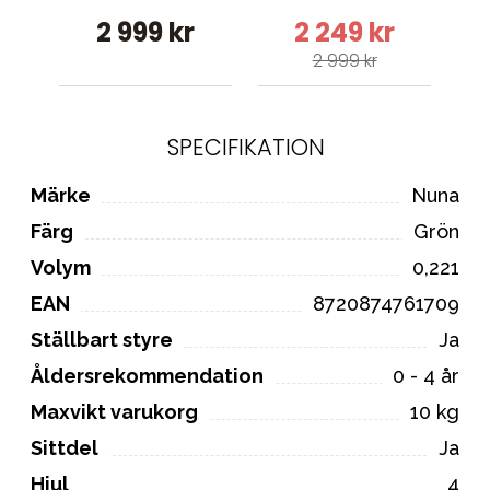
2 999 kr
2 249 kr
2 999 kr
SPECIFIKATION
Märke
Nuna
Färg
Grön
Volym
0,221
EAN
8720874761709
Ställbart styre
Ja
Åldersrekommendation
0 - 4 år
Maxvikt varukorg
10 kg
Sittdel
Ja
Hjul
4