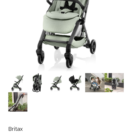
Tillbehör
Reservdelar
Kampanjer
Presenttips
Våra favoriter
Varumärken
Sol och bad
Outlet
Guider
Kontakta oss
Uthyrning
Vår butik
Britax