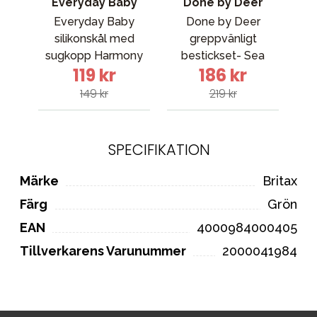
Everyday Baby
Done by Deer
Everyday Baby
Done by Deer
Bug
silikonskål med
greppvänligt
sugkopp Harmony
bestickset- Sea
119 kr
186 kr
Green
friends Powder
149 kr
219 kr
SPECIFIKATION
Märke
Britax
Färg
Grön
EAN
4000984000405
Tillverkarens Varunummer
2000041984