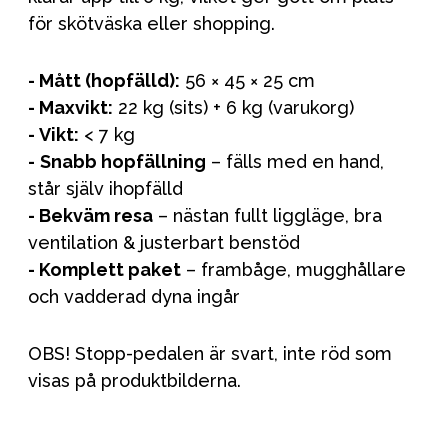
för skötväska eller shopping.
- Mått (hopfälld):
56 × 45 × 25 cm
- Maxvikt:
22 kg (sits) + 6 kg (varukorg)
- Vikt:
< 7 kg
-
Snabb hopfällning
– fälls med en hand,
står själv ihopfälld
-
Bekväm resa
– nästan fullt liggläge, bra
ventilation & justerbart benstöd
-
Komplett paket
– frambåge, mugghållare
och vadderad dyna ingår
OBS! Stopp-pedalen är svart, inte röd som
visas på produktbilderna.