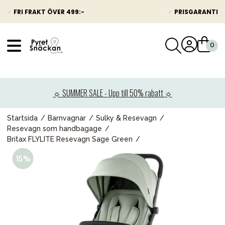
✓
FRI FRAKT ÖVER 499:-
✓
PRISGARANTI
VÅRT SORTIMENT
Nyheter
☼ SUMMER SALE - Upp till 50% rabatt ☼
Barnvagnar
Bilbarnstolar
Startsida
Barnvagnar
Sulky & Resevagn
Resevagn som handbagage
Babypaket
Britax FLYLITE Resevagn Sage Green
Barn & Baby
Leksaker
Förälder
Möbler & bädd