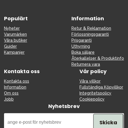
Populärt
Information
Nyheter
Retur & Reklamation
Varumärken
Förlossningsgaranti
Våra butiker
Prisgaranti
Guider
Uthyrning
Kampanjer
Boka säljare
Återkallelser & Produktinfo
Returnera vara
Kontakta oss
Vår policy
Kontakta oss
Våra villkor
Information
Fullständiga Köpvillkor
Om oss
Integritetspolicy
Jobb
Cookiepolicy
Nyhetsbrev
Skicka