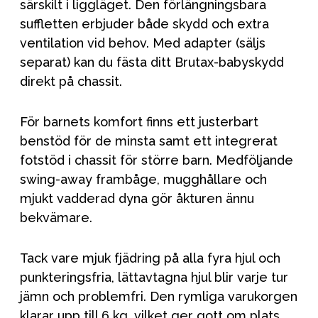
särskilt i liggläget. Den förlängningsbara
suffletten erbjuder både skydd och extra
ventilation vid behov. Med adapter (säljs
separat) kan du fästa ditt Brutax-babyskydd
direkt på chassit.
För barnets komfort finns ett justerbart
benstöd för de minsta samt ett integrerat
fotstöd i chassit för större barn. Medföljande
swing-away frambåge, mugghållare och
mjukt vadderad dyna gör åkturen ännu
bekvämare.
Tack vare mjuk fjädring på alla fyra hjul och
punkteringsfria, lättavtagna hjul blir varje tur
jämn och problemfri. Den rymliga varukorgen
klarar upp till 6 kg, vilket ger gott om plats