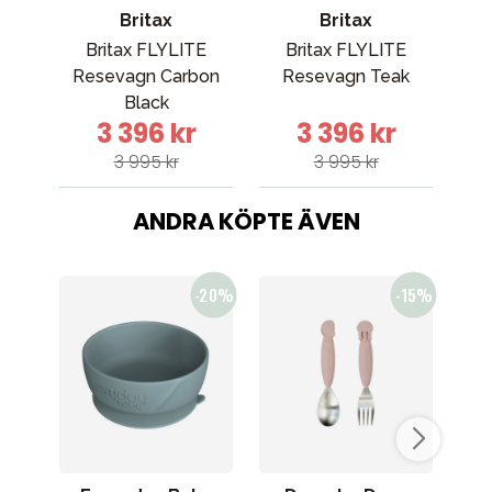
Britax
Britax
Britax FLYLITE
Britax FLYLITE
Cyb
Resevagn Carbon
Resevagn Teak
Re
Black
3 396 kr
3 396 kr
3 995 kr
3 995 kr
ANDRA KÖPTE ÄVEN