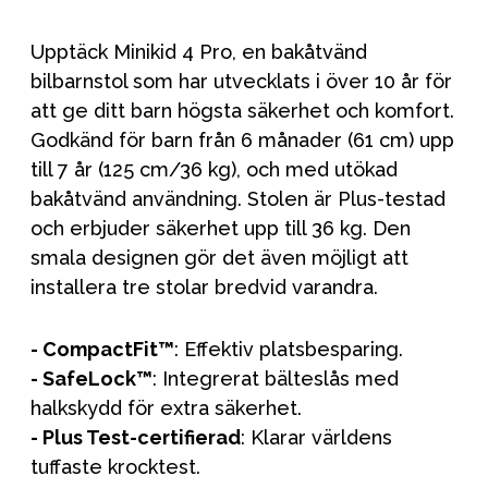
Upptäck Minikid 4 Pro, en bakåtvänd
bilbarnstol som har utvecklats i över 10 år för
att ge ditt barn högsta säkerhet och komfort.
Godkänd för barn från 6 månader (61 cm) upp
till 7 år (125 cm/36 kg), och med utökad
bakåtvänd användning. Stolen är Plus-testad
och erbjuder säkerhet upp till 36 kg. Den
smala designen gör det även möjligt att
installera tre stolar bredvid varandra.
- CompactFit™
: Effektiv platsbesparing.
- SafeLock™
: Integrerat bälteslås med
halkskydd för extra säkerhet.
- Plus Test-certifierad
: Klarar världens
tuffaste krocktest.