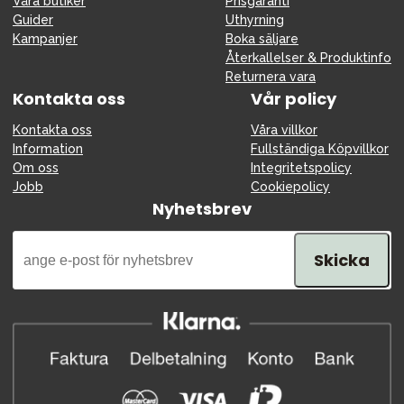
Våra butiker
Prisgaranti
Guider
Uthyrning
Kampanjer
Boka säljare
Återkallelser & Produktinfo
Returnera vara
Kontakta oss
Vår policy
Kontakta oss
Våra villkor
Information
Fullständiga Köpvillkor
Om oss
Integritetspolicy
Jobb
Cookiepolicy
Nyhetsbrev
Skicka