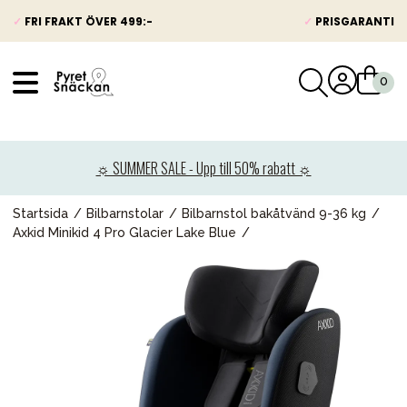
✓
FRI FRAKT ÖVER 499:-
✓
PRISGARANTI
VÅRT SORTIMENT
Nyheter
☼ SUMMER SALE - Upp till 50% rabatt ☼
Barnvagnar
Bilbarnstolar
Startsida
Bilbarnstolar
Bilbarnstol bakåtvänd 9-36 kg
Axkid Minikid 4 Pro Glacier Lake Blue
Babypaket
Barn & Baby
Leksaker
Förälder
Möbler & bädd