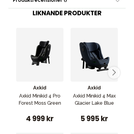
Produktrecensioner (
)
LIKNANDE PRODUKTER
Axkid
Axkid
Axkid Minikid 4 Pro
Axkid Minikid 4 Max
Ax
Forest Moss Green
Glacier Lake Blue
A
4 999 kr
5 995 kr