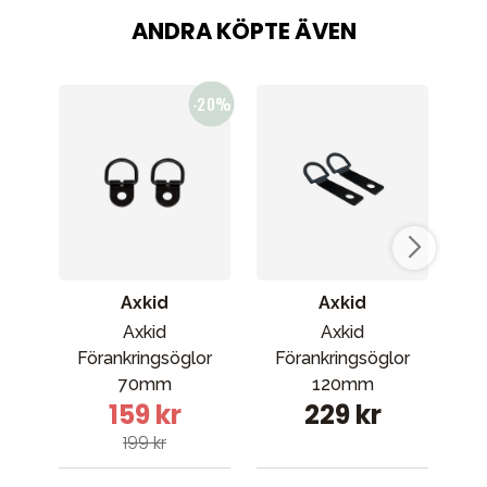
ANDRA KÖPTE ÄVEN
Axkid
Axkid
Axkid
Axkid
Br
Förankringsöglor
Förankringsöglor
PRO
70mm
120mm
159 kr
229 kr
199 kr