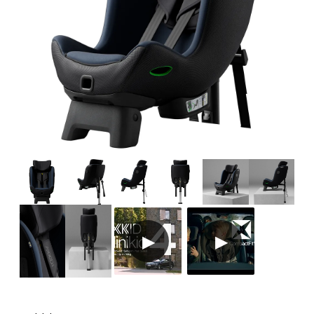
Tillbehör
Reservdelar
Kampanjer
Presenttips
Våra favoriter
Varumärken
Sol och bad
Outlet
Guider
Kontakta oss
Uthyrning
Vår butik