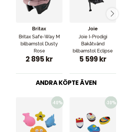
Britax
Joie
Britax Safe-Way M
Joie I-Prodigi
Ma
bilbarnstol Dusty
Bakåtvänd
36
Rose
bilbarnstol Eclipse
Tr
2 895 kr
5 599 kr
ANDRA KÖPTE ÄVEN