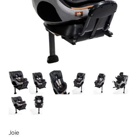
Tillbehör
Reservdelar
Kampanjer
Presenttips
Våra favoriter
Varumärken
Sol och bad
Outlet
Guider
Kontakta oss
Uthyrning
Vår butik
Joie