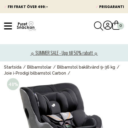
✓
FRI FRAKT ÖVER 499:-
✓
PRISGARANTI
VÅRT SORTIMENT
Nyheter
☼ SUMMER SALE - Upp till 50% rabatt ☼
Barnvagnar
Bilbarnstolar
Startsida
Bilbarnstolar
Bilbarnstol bakåtvänd 9-36 kg
Joie i-Prodigi bilbarnstol Carbon
Babypaket
Barn & Baby
Leksaker
Förälder
Möbler & bädd