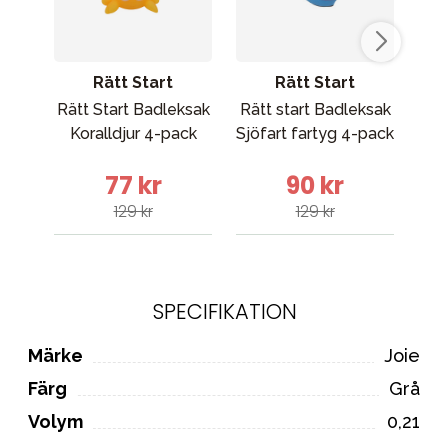
Rätt Start
Rätt Start
Rätt Start Badleksak
Rätt start Badleksak
Max
Koralldjur 4-pack
Sjöfart fartyg 4-pack
S b
77 kr
90 kr
129 kr
129 kr
SPECIFIKATION
Märke
Joie
Färg
Grå
Volym
0,21