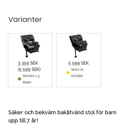
Varianter
3 359 SEK
5 599 SEK
(5 599 SEK)
Varan är
Skickas 1-3
slutsåld
dagar
Säker och bekväm bakåtvänd stol för barn
upp till 7 år!