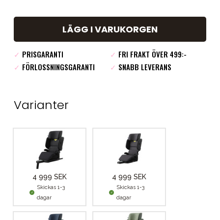
LÄGG I VARUKORGEN
✓
PRISGARANTI
✓
FRI FRAKT ÖVER 499:-
✓
FÖRLOSSNINGSGARANTI
✓
SNABB LEVERANS
Varianter
4 999 SEK
4 999 SEK
Skickas 1-3
Skickas 1-3
dagar
dagar