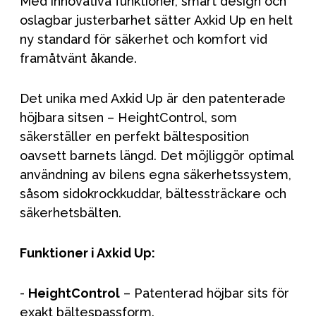
Med innovativa funktioner, smart design och
oslagbar justerbarhet sätter Axkid Up en helt
ny standard för säkerhet och komfort vid
framåtvänt åkande.
Det unika med Axkid Up är den patenterade
höjbara sitsen – HeightControl, som
säkerställer en perfekt bältesposition
oavsett barnets längd. Det möjliggör optimal
användning av bilens egna säkerhetssystem,
såsom sidokrockkuddar, bältessträckare och
säkerhetsbälten.
Funktioner i Axkid Up:
-
HeightControl
– Patenterad höjbar sits för
exakt bältespassform.