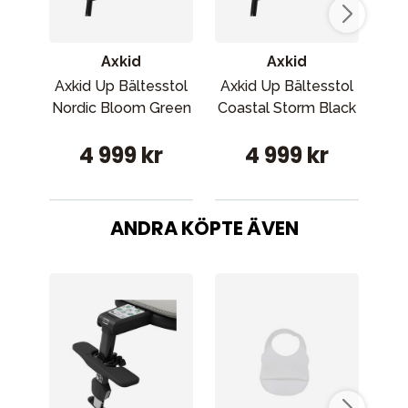
Axkid
Axkid
Axkid Up Bältesstol
Axkid Up Bältesstol
Axk
Nordic Bloom Green
Coastal Storm Black
A
4 999 kr
4 999 kr
ANDRA KÖPTE ÄVEN