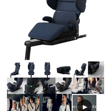
Tillbehör
Reservdelar
Kampanjer
Presenttips
Våra favoriter
Varumärken
Sol och bad
Outlet
Guider
Kontakta oss
Uthyrning
Vår butik