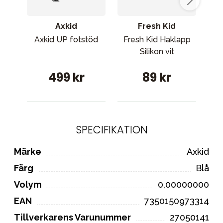
Axkid
Fresh Kid
Axkid UP fotstöd
Fresh Kid Haklapp
Silikon vit
499 kr
89 kr
SPECIFIKATION
Märke
Axkid
Färg
Blå
Volym
0,00000000
EAN
7350150973314
Tillverkarens Varunummer
27050141