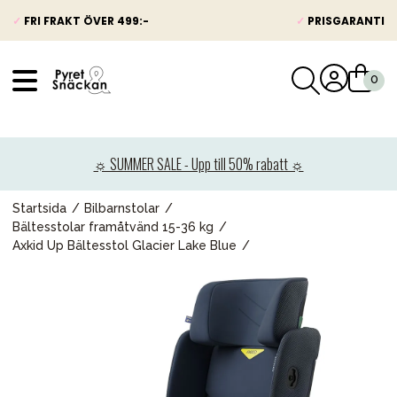
✓
FRI FRAKT ÖVER 499:-
✓
PRISGARANTI
VÅRT SORTIMENT
Nyheter
☼ SUMMER SALE - Upp till 50% rabatt ☼
Barnvagnar
Bilbarnstolar
Startsida
Bilbarnstolar
Bältesstolar framåtvänd 15-36 kg
Babypaket
Axkid Up Bältesstol Glacier Lake Blue
Barn & Baby
Leksaker
Förälder
Möbler & bädd