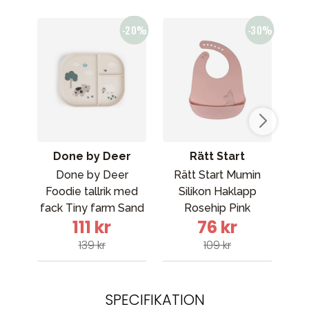
Done by Deer
Rätt Start
Done by Deer
Rätt Start Mumin
Max
Foodie tallrik med
Silikon Haklapp
S b
fack Tiny farm Sand
Rosehip Pink
111 kr
76 kr
139 kr
109 kr
SPECIFIKATION