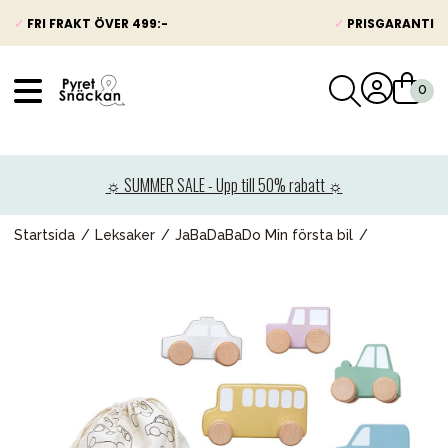
✓
FRI FRAKT ÖVER 499:-
✓
PRISGARANTI
VÅRT SORTIMENT
Nyheter
☼ SUMMER SALE - Upp till 50% rabatt ☼
Barnvagnar
Bilbarnstolar
Startsida
Leksaker
JaBaDaBaDo Min första bil
Babypaket
Barn & Baby
Leksaker
Förälder
Möbler & bädd