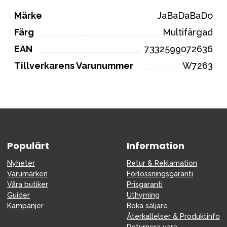
Märke
JaBaDaBaDo
Färg
Multifärgad
EAN
7332599072636
Tillverkarens Varunummer
W7263
Populärt
Information
Nyheter
Retur & Reklamation
Varumärken
Förlossningsgaranti
Våra butiker
Prisgaranti
Guider
Uthyrning
Kampanjer
Boka säljare
Återkallelser & Produktinfo