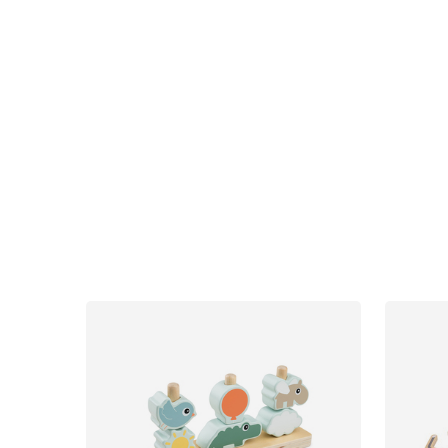
Nyheter
Barnvagnar
Bilbarnstolar
Babypaket
Barn & Baby
Leksaker