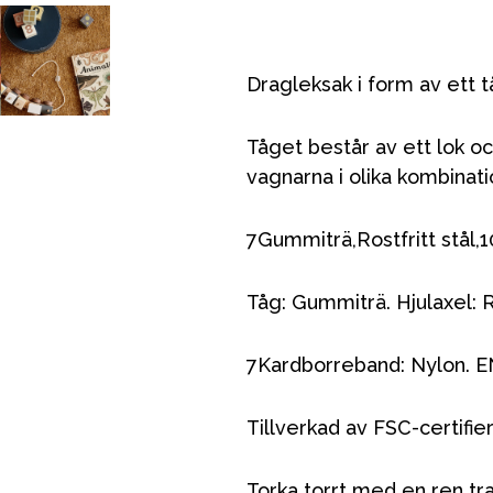
Dragleksak i form av ett t
Tåget består av ett lok o
vagnarna i olika kombinati
7Gummiträ,Rostfritt stål,
Tåg: Gummiträ. Hjulaxel: Ro
7Kardborreband: Nylon. E
Tillverkad av FSC-certifi
Torka torrt med en ren tr