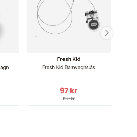
Fresh Kid
vagn
Fresh Kid Barnvagnslås
Sophi
97 kr
129 kr