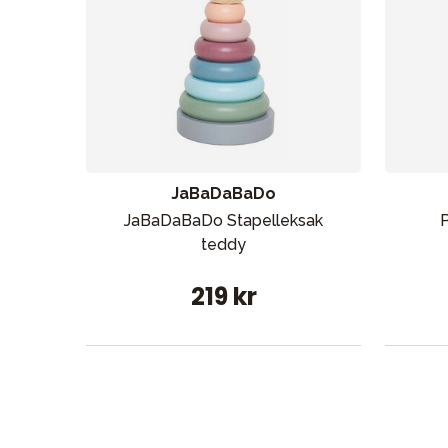
JaBaDaBaDo
JaBaDaBaDo Stapelleksak
P
teddy
219 kr