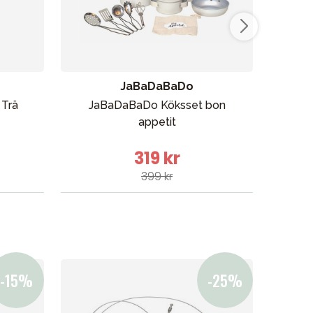
Vår butik
JaBaDaBaDo
 Trä
JaBaDaBaDo Köksset bon
K
appetit
319 kr
399 kr