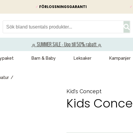
✓
FÖRLOSSNINGSGARANTI
✓
☼ SUMMER SALE - Upp till 50% rabatt ☼
ypaket
Barn & Baby
Leksaker
Kampanjer
natur
Kid's Concept
Kids Conce