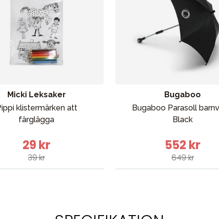
Micki Leksaker
Bugaboo
ippi klistermärken att
Bugaboo Parasoll barn
färglägga
Black
29 kr
552 kr
39 kr
649 kr