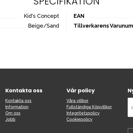
SPECIFIKATION
Kid's Concept
EAN
Beige/Sand
Tillverkarens Varunu
Kontakta oss
Vår policy
N
Kontakta oss
Våra villkor
Information
Fullständiga Köpvillkor
Om oss
Integritetspolicy
Jobb
Cookiepolicy