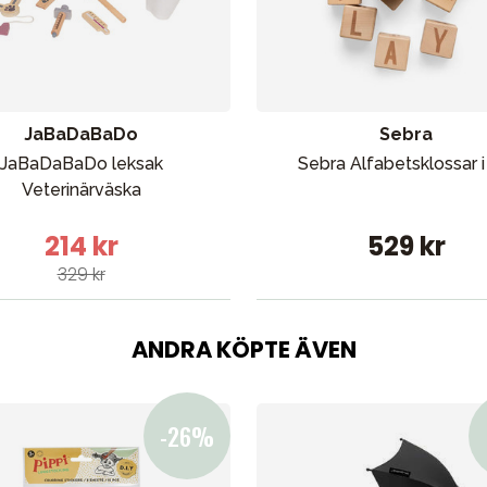
bad
Outlet
Guider
Kontakta oss
Uthyrning
JaBaDaBaDo
Sebra
JaBaDaBaDo leksak
Sebra Alfabetsklossar i
Veterinärväska
214 kr
529 kr
329 kr
ANDRA KÖPTE ÄVEN