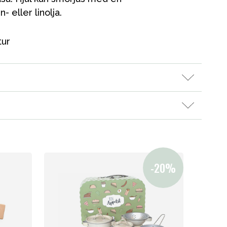
 eller linolja.
tur
Kampanjer
Presenttips
Våra favoriter
Varumärken