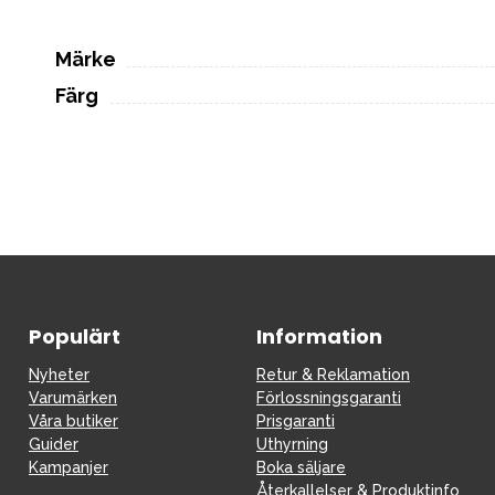
Märke
Färg
Populärt
Information
Nyheter
Retur & Reklamation
Varumärken
Förlossningsgaranti
Våra butiker
Prisgaranti
Guider
Uthyrning
Kampanjer
Boka säljare
Återkallelser & Produktinfo