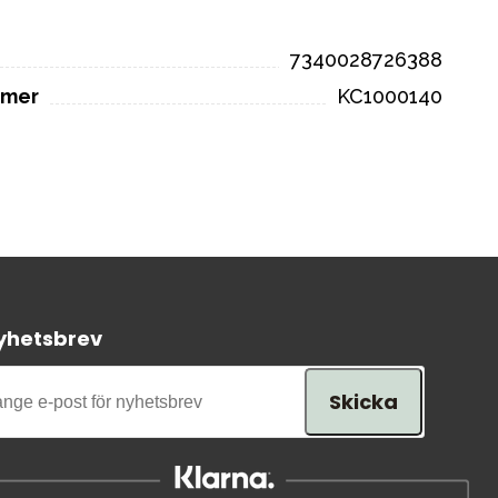
7340028726388
mmer
KC1000140
yhetsbrev
Skicka