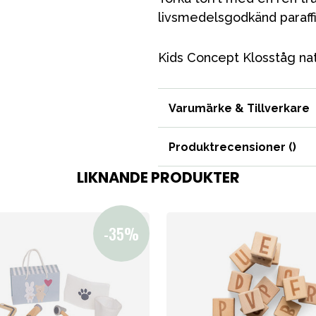
livsmedelsgodkänd paraffin-
Kids Concept Klosståg na
VÅRT SORTIMENT
Varumärke & Tillverkare
Förälder
Produktrecensioner (
)
Möbler & bädd
LIKNANDE PRODUKTER
Tillbehör
Reservdelar