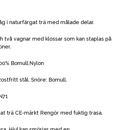
åg i naturfärgat trä med målade delar.
ch två vagnar med klossar som kan staplas på
oner.
100% Bomull,Nylon
stfritt stål. Snöre: Bomull.
N71
erat trä CE-märkt Rengör med fuktig trasa.
asa. Hjul kan smörjas med en