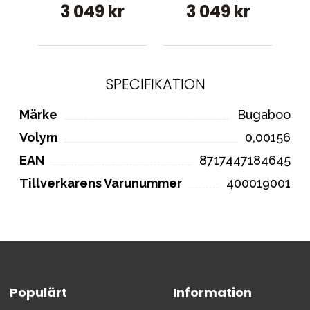
3 049 kr
3 049 kr
SPECIFIKATION
Märke
Bugaboo
Volym
0,00156
EAN
8717447184645
Tillverkarens Varunummer
400019001
Populärt
Information