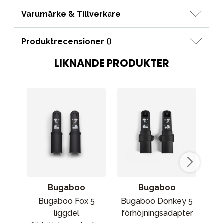
Varumärke & Tillverkare
Produktrecensioner (
)
LIKNANDE PRODUKTER
Bugaboo
Bugaboo
Bugaboo Fox 5
Bugaboo Donkey 5
B
liggdel
förhöjningsadapter
ad