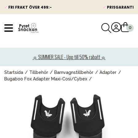
✓
FRI FRAKT ÖVER 499:-
✓
PRISGARANTI
VÅRT SORTIMENT
Nyheter
☼ SUMMER SALE - Upp till 50% rabatt ☼
Barnvagnar
Bilbarnstolar
Startsida
Tillbehör
Barnvagnstillbehör
Adapter
Bugaboo Fox Adapter Maxi-Cosi/Cybex
Babypaket
Barn & Baby
Leksaker
Förälder
Möbler & bädd