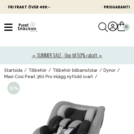
✓
FRI FRAKT ÖVER 499:-
✓
PRISGARANTI
VÅRT SORTIMENT
Nyheter
☼ SUMMER SALE - Upp till 50% rabatt ☼
Barnvagnar
Bilbarnstolar
Startsida
Tillbehör
Tillbehör bilbarnstolar
Dynor
Maxi-Cosi Pearl 360 Pro inlägg nyfödd svart
Babypaket
Barn & Baby
Leksaker
Förälder
Möbler & bädd