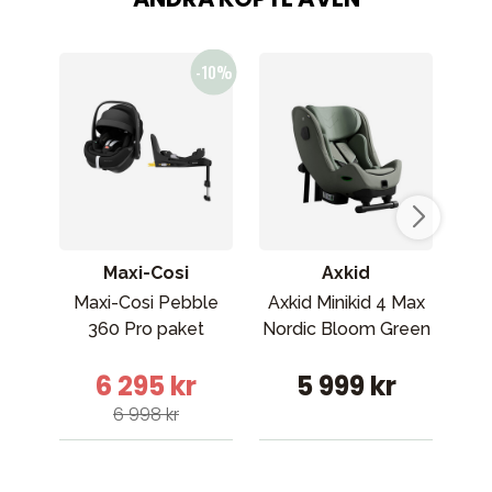
Maxi-Cosi
Axkid
Maxi-Cosi Pebble
Axkid Minikid 4 Max
Max
360 Pro paket
Nordic Bloom Green
S b
6 295 kr
5 999 kr
6 998 kr