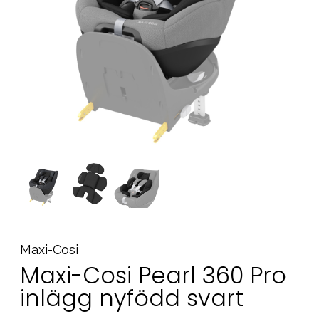
Tillbehör
Reservdelar
Kampanjer
Presenttips
Våra favoriter
Varumärken
Sol och bad
Outlet
Guider
Kontakta oss
Uthyrning
Vår butik
Maxi-Cosi
Maxi-Cosi Pearl 360 Pro
inlägg nyfödd svart