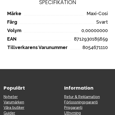
SPECIFIKATION
Märke
Maxi-Cosi
Färg
Svart
Volym
0,00000000
EAN
8712930185659
Tillverkarens Varunummer
8054671110
Populärt
Information
Nyheter
Retur & Reklamation
Varumärken
Förlossningsgaranti
Våra butiker
Prisgaranti
Guider
Uthyrning