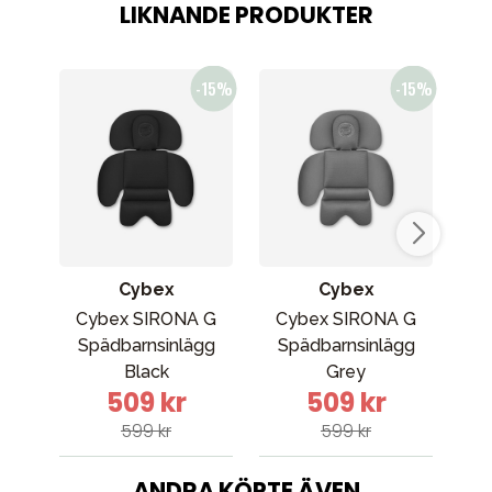
LIKNANDE PRODUKTER
Cybex
Cybex
Cybex SIRONA G
Cybex SIRONA G
Bu
Spädbarnsinlägg
Spädbarnsinlägg
Han
Black
Grey
509 kr
509 kr
599 kr
599 kr
ANDRA KÖPTE ÄVEN