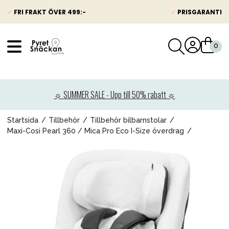
✓
FRI FRAKT ÖVER 499:-
✓
PRISGARANTI
VÅRT SORTIMENT
Nyheter
☼ SUMMER SALE - Upp till 50% rabatt ☼
Barnvagnar
Bilbarnstolar
Startsida
Tillbehör
Tillbehör bilbarnstolar
Maxi-Cosi Pearl 360 / Mica Pro Eco I-Size överdrag
Babypaket
Barn & Baby
Leksaker
Förälder
Möbler & bädd