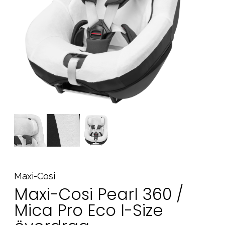
Tillbehör
Reservdelar
Kampanjer
Presenttips
Våra favoriter
Varumärken
Sol och bad
Outlet
Guider
Kontakta oss
Uthyrning
Vår butik
Maxi-Cosi
Maxi-Cosi Pearl 360 /
Mica Pro Eco I-Size