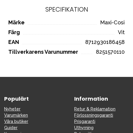
SPECIFIKATION
Märke
Maxi-Cosi
Färg
Vit
EAN
8712930186458
Tillverkarens Varunummer
8251570110
Populärt
Information
Nyheter
Retur & Reklamation
Varumärken
Förlossningsgaranti
Våra butiker
Prisgaranti
Guider
Uthyrning