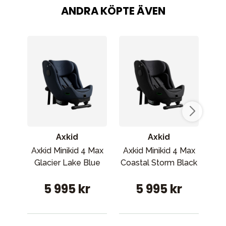
ANDRA KÖPTE ÄVEN
Axkid
Axkid
Axkid Minikid 4 Max
Axkid Minikid 4 Max
Ma
Glacier Lake Blue
Coastal Storm Black
5 995 kr
5 995 kr