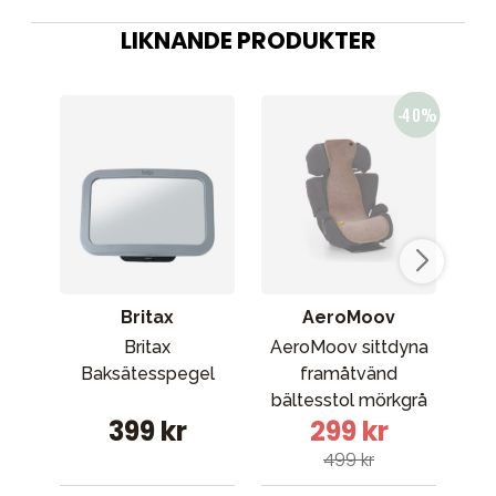
LIKNANDE PRODUKTER
Britax
AeroMoov
Britax
AeroMoov sittdyna
Baksätesspegel
framåtvänd
s
bältesstol mörkgrå
399 kr
299 kr
499 kr