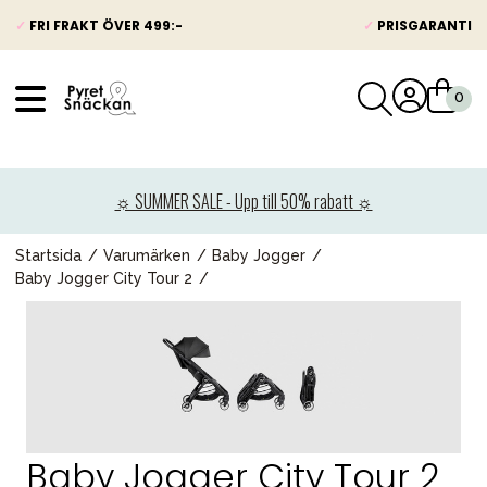
✓
FRI FRAKT ÖVER 499:-
✓
PRISGARANTI
VÅRT SORTIMENT
Nyheter
☼ SUMMER SALE - Upp till 50% rabatt ☼
Barnvagnar
Bilbarnstolar
Startsida
Varumärken
Baby Jogger
Baby Jogger City Tour 2
Babypaket
Barn & Baby
Leksaker
Förälder
Möbler & bädd
Baby Jogger City Tour 2