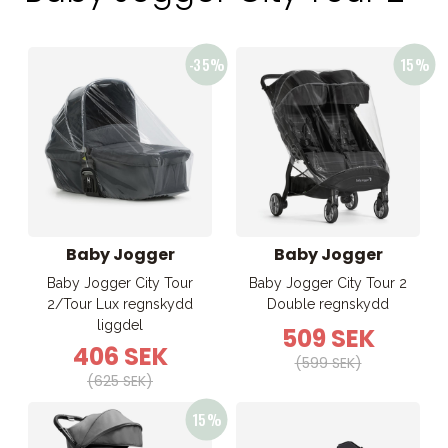
Tillbehör
Reservdelar
Kampanjer
Presenttips
Våra favoriter
Varumärken
Baby Jogger
Baby Jogger
Baby Jogger City Tour
Baby Jogger City Tour 2
Sol och bad
Outlet
Guider
2/Tour Lux regnskydd
Double regnskydd
liggdel
509 SEK
Kontakta oss
Uthyrning
Vår butik
406 SEK
(599 SEK)
(625 SEK)