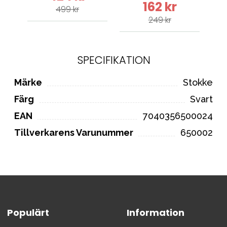
162 kr
499 kr
249 kr
SPECIFIKATION
Märke
Stokke
Färg
Svart
EAN
7040356500024
Tillverkarens Varunummer
650002
Populärt
Information