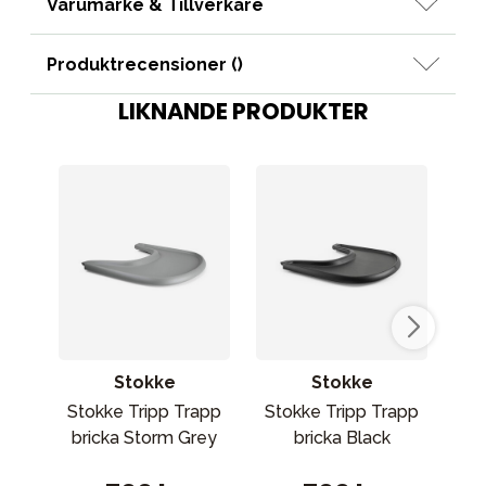
Varumärke & Tillverkare
Produktrecensioner (
)
LIKNANDE PRODUKTER
Stokke
Stokke
Stokke Tripp Trapp
Stokke Tripp Trapp
St
bricka Storm Grey
bricka Black
B