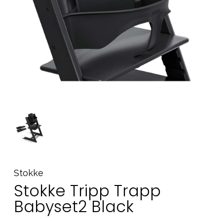
Tillbehör
Reservdelar
Kampanjer
Presenttips
Våra favoriter
Varumärken
Sol och bad
Outlet
Guider
Kontakta oss
Uthyrning
Vår butik
Stokke
Stokke Tripp Trapp
Babyset2 Black