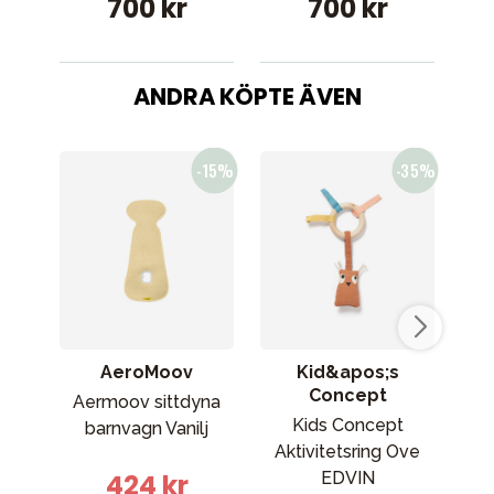
700 kr
700 kr
ANDRA KÖPTE ÄVEN
AeroMoov
Kid&apos;s
Concept
Aermoov sittdyna
Ba
Kids Concept
barnvagn Vanilj
Aktivitetsring Ove
424 kr
EDVIN