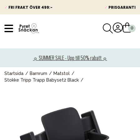
✓
FRI FRAKT ÖVER 499:-
✓
PRISGARANTI
VÅRT SORTIMENT
Nyheter
☼ SUMMER SALE - Upp till 50% rabatt ☼
Barnvagnar
Bilbarnstolar
Startsida
Barnrum
Matstol
Stokke Tripp Trapp Babyset2 Black
Babypaket
Barn & Baby
Leksaker
Förälder
Möbler & bädd