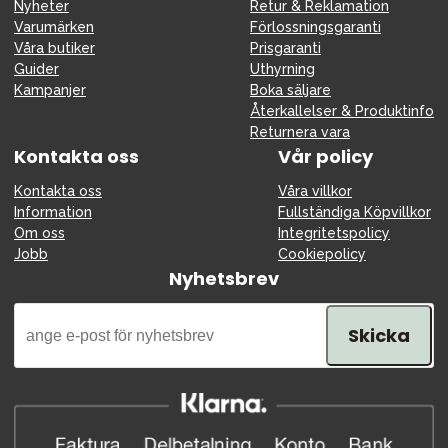
Nyheter
Retur & Reklamation
Varumärken
Förlossningsgaranti
Våra butiker
Prisgaranti
Guider
Uthyrning
Kampanjer
Boka säljare
Återkallelser & Produktinfo
Returnera vara
Kontakta oss
Vår policy
Kontakta oss
Våra villkor
Information
Fullständiga Köpvillkor
Om oss
Integritetspolicy
Jobb
Cookiepolicy
Nyhetsbrev
Skicka