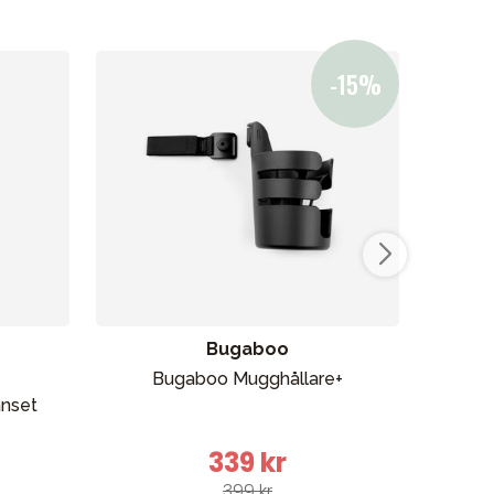
Bugaboo
Bugaboo Mugghållare+
nset
339 kr
399 kr