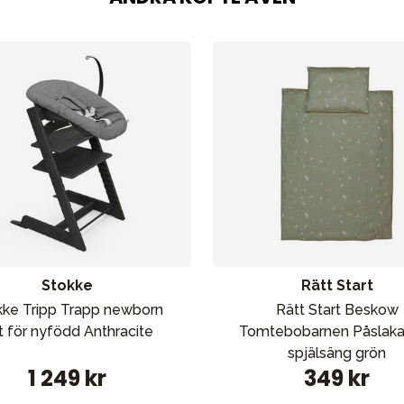
Stokke
Rätt Start
kke Tripp Trapp newborn
Rätt Start Beskow
t för nyfödd Anthracite
Tomtebobarnen Påslaka
spjälsäng grön
1 249 kr
349 kr