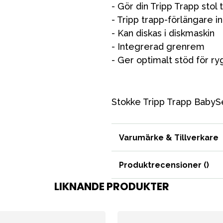
- Gör din Tripp Trapp stol 
Förälder
- Tripp trapp-förlängare i
Möbler & bädd
- Kan diskas i diskmaskin
Tillbehör
- Integrerad grenrem
- Ger optimalt stöd för r
Reservdelar
Stokke Tripp Trapp Baby
Varumärke & Tillverkare
Produktrecensioner (
)
bad
Outlet
Guider
Kontakta oss
Uthyrning
LIKNANDE PRODUKTER