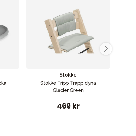
Stokke
cka
Stokke Tripp Trapp dyna
Sto
Glacier Green
469 kr