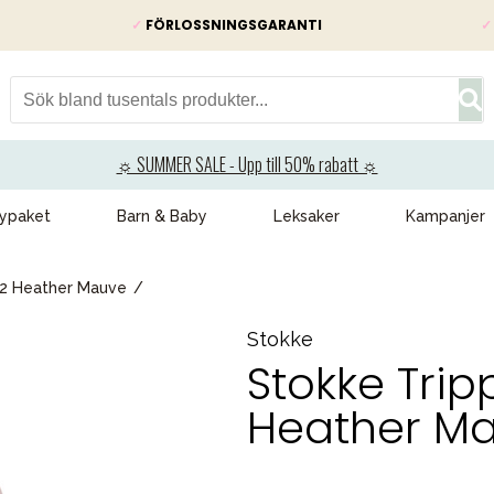
✓
FÖRLOSSNINGSGARANTI
✓
☼ SUMMER SALE - Upp till 50% rabatt ☼
ypaket
Barn & Baby
Leksaker
Kampanjer
t2 Heather Mauve
Stokke
Stokke Tri
Heather M