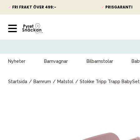
✓
FRI FRAKT ÖVER 499:-
✓
PRISGARANTI
Nyheter
Barnvagnar
Bilbarnstolar
Bab
Startsida
Barnrum
Matstol
Stokke Tripp Trapp BabySe