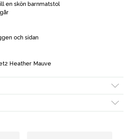
till en skön barnmatstol
Kampanjer
ngår
Presenttips
Våra favoriter
yggen och sidan
Varumärken
Set2 Heather Mauve
Vår butik