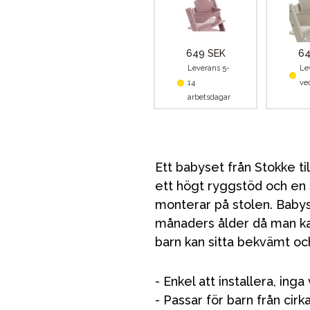
649 SEK
64
Leverans 5-
Le
14
ve
arbetsdagar
Ett babyset från Stokke til
ett högt ryggstöd och en
monterar på stolen. Babyset
månaders ålder då man kan s
barn kan sitta bekvämt oc
VÅRT SORTIMENT
- Enkel att installera, ing
- Passar för barn från cir