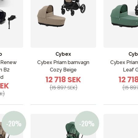
o
Cybex
Cyb
5 Renew
Cybex Priam barnvagn
Cybex Pria
n B2
Cozy Beige
Leaf 
dd
12 718 SEK
12 71
SEK
(15 897 SEK)
(15 89
K)