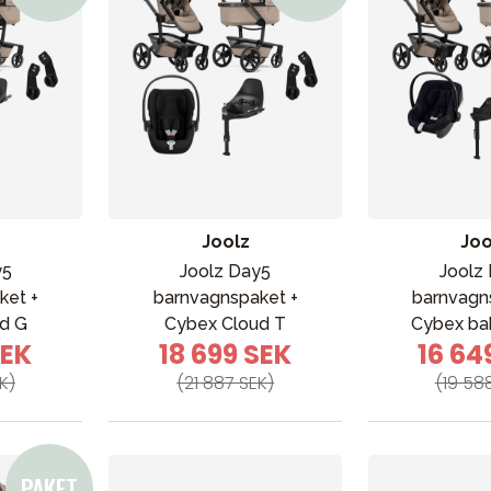
Joolz
Joo
y5
Joolz Day5
Joolz
ket +
barnvagnspaket +
barnvagn
d G
Cybex Cloud T
Cybex ba
SEK
18 699 SEK
16 64
K)
(21 887 SEK)
(19 58