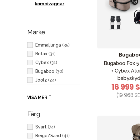
kombivagnar
Märke
Emmaljunga
(
35
)
Britax
(
31
)
Bugabo
Cybex
(
31
)
Bugaboo Fox 
+ Cybex Ato
Bugaboo
(
30
)
babysky
Joolz
(
24
)
16 999 
Maxi-Cosi
(
16
)
(19 968 SE
VISA MER
Thule
(
16
)
Doona
(
6
)
Färg
Nuna
(
6
)
Joie
(
5
)
Svart
(
74
)
Easywalker
(
4
)
Beige/Sand
(
41
)