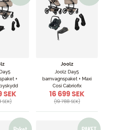
lz
Joolz
 Day5
Joolz Day5
spaket +
barnvagnspaket + Maxi
byskydd
Cosi Cabriofix
9 SEK
16 699 SEK
8 SEK)
(19 788 SEK)