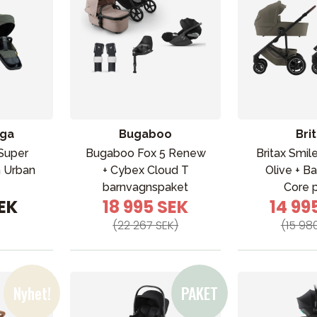
ga
Bugaboo
Bri
Super
Bugaboo Fox 5 Renew
Britax Smil
 Urban
+ Cybex Cloud T
Olive + B
barnvagnspaket
Core 
SEK
18 995 SEK
14 99
(22 267 SEK)
(15 98