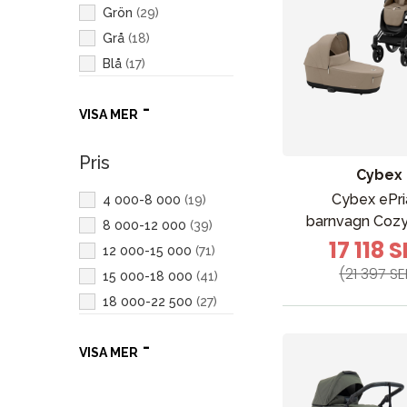
Grön
(
29
)
Grå
(
18
)
Blå
(
17
)
Brun
(
8
)
VISA MER
Rosa
(
1
)
Röd
(
1
)
Pris
Vit
(
1
)
Cybex
Cybex ePr
4 000-8 000
(
19
)
barnvagn Cozy
8 000-12 000
(
39
)
17 118 
12 000-15 000
(
71
)
(21 397 SE
15 000-18 000
(
41
)
18 000-22 500
(
27
)
22 500-25 000
(
7
)
VISA MER