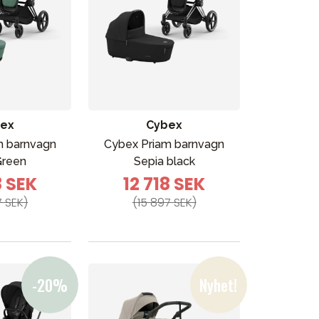
ex
Cybex
m barnvagn
Cybex Priam barnvagn
Green
Sepia black
8 SEK
12 718 SEK
7 SEK)
(15 897 SEK)