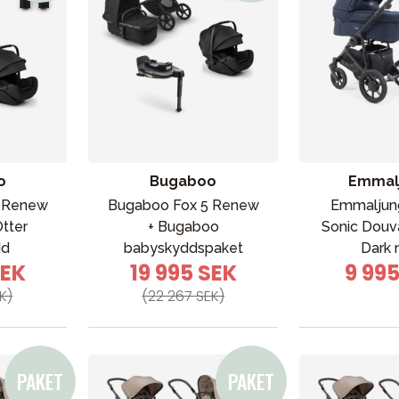
o
Bugaboo
Emmal
bad
Outlet
Guider
Kontakta oss
Uthyrning
5 Renew
Bugaboo Fox 5 Renew
Emmaljun
tter
+ Bugaboo
Sonic Douv
dd
babyskyddspaket
Dark 
SEK
19 995 SEK
9 99
K)
(22 267 SEK)