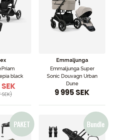
ex
Emmaljunga
ePriam
Emmaljunga Super
epia black
Sonic Douvagn Urban
Dune
8 SEK
9 995 SEK
7 SEK)