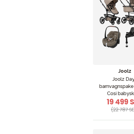
Joolz
Joolz Da
barnvagnspaket
Cosi babys
19 499 
(22 787 S