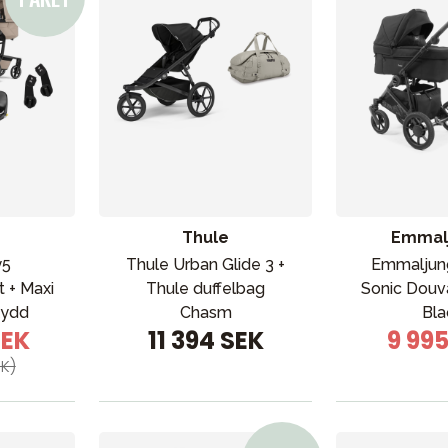
Thule
Emmal
y5
Thule Urban Glide 3 +
Emmaljun
 + Maxi
Thule duffelbag
Sonic Douv
kydd
Chasm
Bla
SEK
11 394 SEK
9 99
EK)