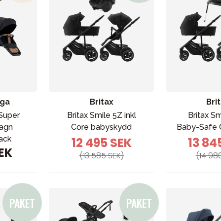
ga
Britax
Bri
VÅRT SORTIMENT
Super
Britax Smile 5Z inkl
Britax Sm
agn
Core babyskydd
Baby-Safe 
ack
12 495 SEK
13 84
SEK
Förälder
(13 585 SEK)
(14 98
Möbler & bädd
Tillbehör
Reservdelar