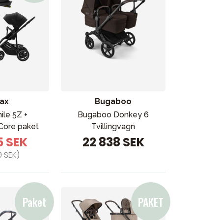
tax
Bugaboo
ile 5Z +
Bugaboo Donkey 6
Core paket
Tvillingvagn
5 SEK
22 838 SEK
Kampanjer
0 SEK)
Presenttips
Våra favoriter
Varumärken