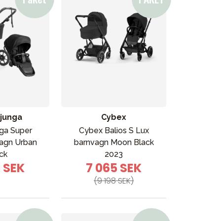
junga
Cybex
ga Super
Cybex Balios S Lux
agn Urban
barnvagn Moon Black
ck
2023
5 SEK
7 065 SEK
(9 198 SEK)