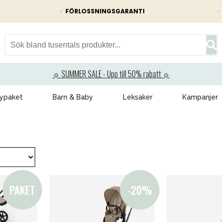
✓
FÖRLOSSNINGSGARANTI
✓
☼ SUMMER SALE - Upp till 50% rabatt ☼
ypaket
Barn & Baby
Leksaker
Kampanjer