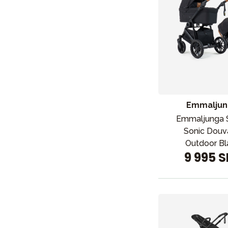
Emmaljun
Emmaljunga 
Sonic Douv
Outdoor Bl
9 995 
Nyheter
Barnvagnar
Bilbarnstolar
Babypaket