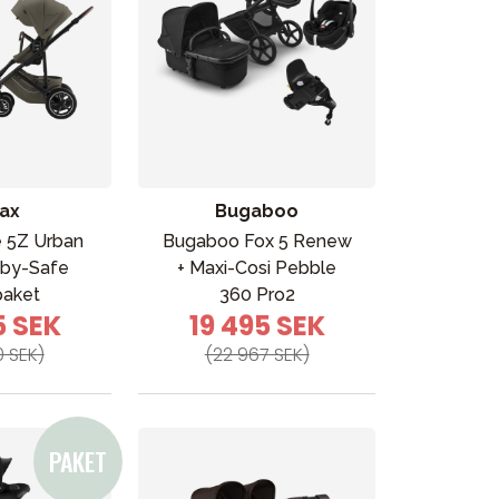
tax
Bugaboo
e 5Z Urban
Bugaboo Fox 5 Renew
aby-Safe
+ Maxi-Cosi Pebble
paket
360 Pro2
5 SEK
19 495 SEK
0 SEK)
(22 967 SEK)