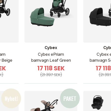
Cybex
Cyb
iam
Cybex ePriam
Cybex 
 Beige
barnvagn Leaf Green
barnvagn S
SEK
17 118 SEK
17 11
K)
(21 397 SEK)
(21 39