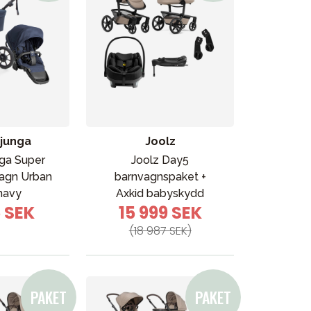
junga
Joolz
Vår butik
ga Super
Joolz Day5
agn Urban
barnvagnspaket +
navy
Axkid babyskydd
5 SEK
15 999 SEK
(18 987 SEK)