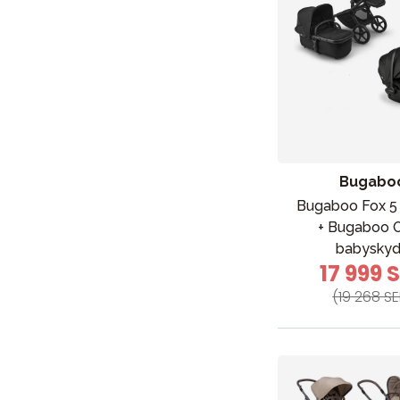
Barn & Baby
Leksaker
Bugabo
Sol och 
Bugaboo Fox 
+ Bugaboo O
babysky
17 999 
(19 268 SE