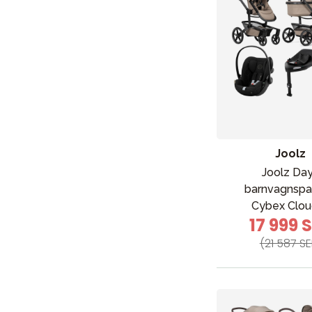
Joolz
Joolz Da
barnvagnspa
Cybex Clou
17 999 
(21 587 SE