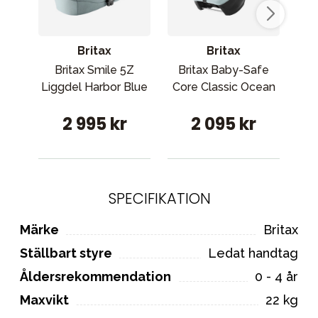
Britax
Britax
Britax Smile 5Z
Britax Baby-Safe
B
Liggdel Harbor Blue
Core Classic Ocean
Co
2 995 kr
2 095 kr
SPECIFIKATION
Märke
Britax
Ställbart styre
Ledat handtag
Åldersrekommendation
0 - 4 år
Maxvikt
22 kg