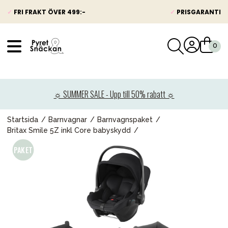
✓
FRI FRAKT ÖVER 499:-
✓
PRISGARANTI
VÅRT SORTIMENT
Nyheter
☼ SUMMER SALE - Upp till 50% rabatt ☼
Barnvagnar
Bilbarnstolar
Startsida
Barnvagnar
Barnvagnspaket
Britax Smile 5Z inkl Core babyskydd
Babypaket
Barn & Baby
Leksaker
Förälder
Möbler & bädd