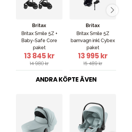
Britax
Britax
Britax Smile 5Z +
Britax Smile 5Z
Bri
Baby-Safe Core
barnvagn inkl Cybex
paket
paket
13 845 kr
13 995 kr
14 980 kr
15 489 kr
ANDRA KÖPTE ÄVEN