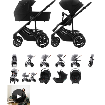
Tillbehör
Reservdelar
Kampanjer
Presenttips
Våra favoriter
Varumärken
Sol och bad
Outlet
Guider
Kontakta oss
Uthyrning
Vår butik