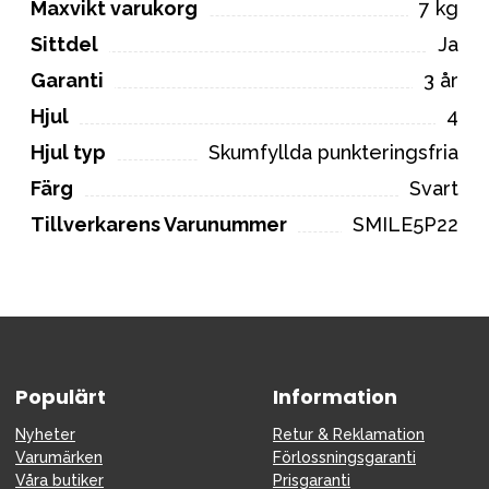
Maxvikt varukorg
7 kg
Sittdel
Ja
Garanti
3 år
Hjul
4
Hjul typ
Skumfyllda punkteringsfria
Färg
Svart
Tillverkarens Varunummer
SMILE5P22
Populärt
Information
Nyheter
Retur & Reklamation
Varumärken
Förlossningsgaranti
Våra butiker
Prisgaranti