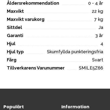
Åldersrekommendation
0 - 4 år
Maxvikt
22 kg
Maxvikt varukorg
7 kg
Sittdel
Ja
Garanti
3 år
Hjul
4
Hjul typ
Skumfyllda punkteringsfria
Färg
Svart
Tillverkarens Varunummer
SMILE5Z66
Populärt
Information