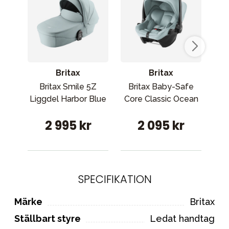
Britax
Britax
Britax Smile 5Z
Britax Baby-Safe
Liggdel Harbor Blue
Core Classic Ocean
L
2 995 kr
2 095 kr
SPECIFIKATION
Märke
Britax
Ställbart styre
Ledat handtag