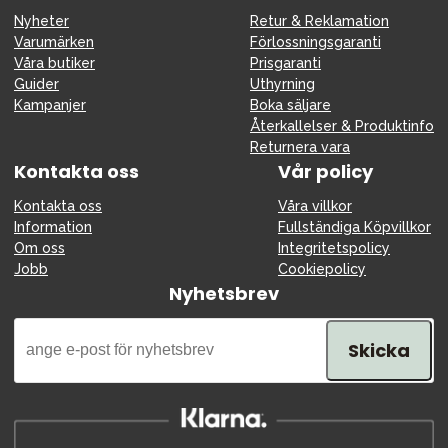
Nyheter
Retur & Reklamation
Varumärken
Förlossningsgaranti
Våra butiker
Prisgaranti
Guider
Uthyrning
Kampanjer
Boka säljare
Återkallelser & Produktinfo
Returnera vara
Kontakta oss
Vår policy
Kontakta oss
Våra villkor
Information
Fullständiga Köpvillkor
Om oss
Integritetspolicy
Jobb
Cookiepolicy
Nyhetsbrev
Skicka