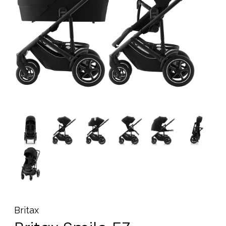
Tillbehör
Reservdelar
Kampanjer
Presenttips
Våra favoriter
Varumärken
Sol och bad
Outlet
Guider
Kontakta oss
Uthyrning
Vår butik
Britax