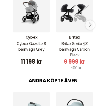
Cybex
Britax
Cybex Gazelle S
Britax Smile 5Z
Em
barnvagn Grey
barnvagn Carbon
Black
U
11 198 kr
9 999 kr
11 490 kr
ANDRA KÖPTE ÄVEN