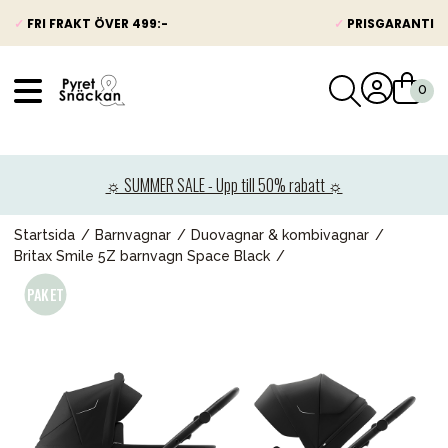
✓
FRI FRAKT ÖVER 499:-
✓
PRISGARANTI
VÅRT SORTIMENT
Nyheter
☼ SUMMER SALE - Upp till 50% rabatt ☼
Barnvagnar
Bilbarnstolar
Startsida
Barnvagnar
Duovagnar & kombivagnar
Britax Smile 5Z barnvagn Space Black
Babypaket
Barn & Baby
Leksaker
Förälder
Möbler & bädd