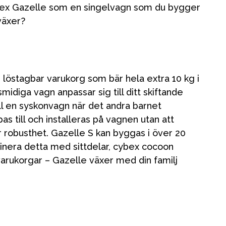
bex Gazelle som en singelvagn som du bygger
 växer?
 löstagbar varukorg som bär hela extra 10 kg i
idiga vagn anpassar sig till ditt skiftande
Vår butik
l en syskonvagn när det andra barnet
as till och installeras på vagnen utan att
 robusthet. Gazelle S kan byggas i över 20
inera detta med sittdelar, cybex cocoon
varukorgar – Gazelle växer med din familj