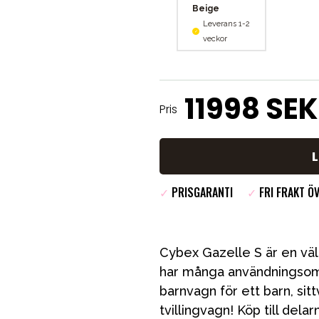
Beige
Leverans 1-2
veckor
11998
SEK
Pris
VÅRT SORTIMENT
✓
PRISGARANTI
✓
FRI FRAKT Ö
Förälder
Möbler & bädd
Cybex Gazelle S är en väl
Tillbehör
har många användningsom
barnvagn för ett barn, sit
Reservdelar
tvillingvagn! Köp till dela