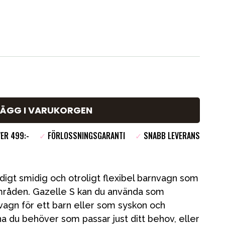
LÄGG I VARUKORGEN
VER 499:-
✓
FÖRLOSSNINGSGARANTI
✓
SNABB LEVERANS
Kampanjer
Presenttips
digt smidig och otroligt flexibel barnvagn som
Våra favoriter
råden. Gazelle S kan du använda som
tvagn för ett barn eller som syskon och
Varumärken
rna du behöver som passar just ditt behov, eller