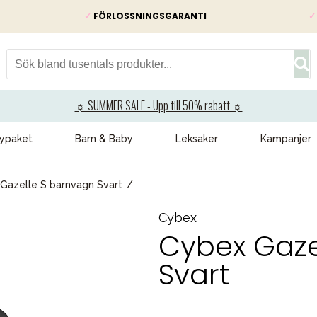
✓
FÖRLOSSNINGSGARANTI
✓
☼ SUMMER SALE - Upp till 50% rabatt ☼
ypaket
Barn & Baby
Leksaker
Kampanjer
Gazelle S barnvagn Svart
Cybex
Cybex Gaze
Svart