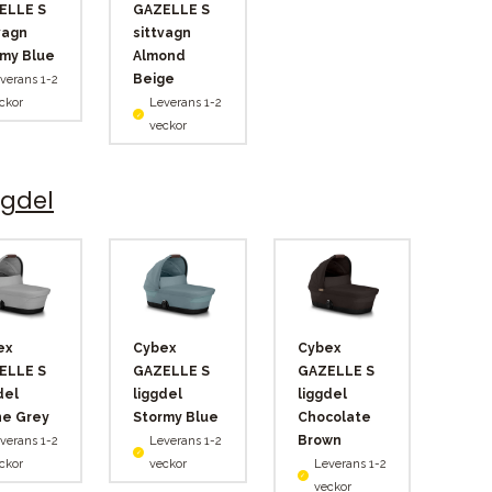
ELLE S
GAZELLE S
vagn
sittvagn
my Blue
Almond
Beige
verans 1-2
ckor
Leverans 1-2
veckor
ggdel
ex
Cybex
Cybex
ELLE S
GAZELLE S
GAZELLE S
del
liggdel
liggdel
ne Grey
Stormy Blue
Chocolate
Brown
verans 1-2
Leverans 1-2
ckor
veckor
Leverans 1-2
veckor