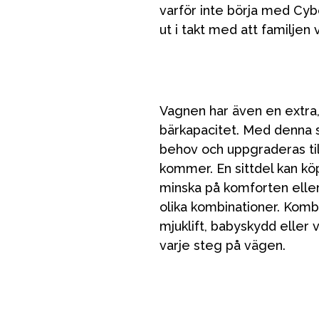
varför inte börja med Cy
ut i takt med att familjen
Vagnen har även en extra,
bärkapacitet. Med denna sm
bad
Outlet
Guider
Kontakta oss
Uthyrning
behov och uppgraderas til
kommer. En sittdel kan köp
minska på komforten eller
olika kombinationer. Komb
mjuklift, babyskydd eller 
varje steg på vägen.