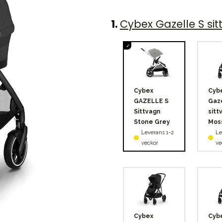
1
.
Cybex Gazelle S si
Cybex
Cyb
GAZELLE S
Gaze
Sittvagn
sitt
Stone Grey
Mos
Leverans 1-2
Le
veckor
ve
Cybex
Cyb