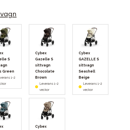
ttvagn
ex
Cybex
Cybex
lle S
Gazelle S
GAZELLE S
vagn
sittvagn
sittvagn
s Green
Chocolate
Seashell
Brown
Beige
verans 1-2
ckor
Leverans 1-2
Leverans 1-2
veckor
veckor
ex
Cybex