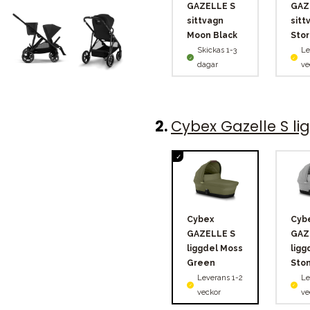
GAZELLE S
GAZ
sittvagn
sitt
Moon Black
Stor
Skickas 1-3
Le
dagar
ve
2
.
Cybex Gazelle S li
Cybex
Cyb
GAZELLE S
GAZ
liggdel Moss
ligg
Green
Sto
Leverans 1-2
Le
veckor
ve