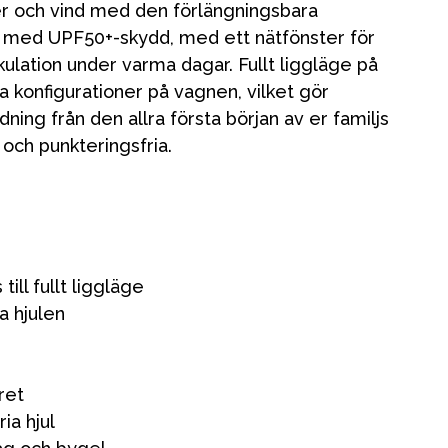
er och vind med den förlängningsbara
tyg med UPF50+-skydd, med ett nätfönster för
rkulation under varma dagar. Fullt liggläge på
ta konfigurationer på vagnen, vilket gör
ning från den allra första början av er familjs
 och punkteringsfria.
 till fullt liggläge
a hjulen
ret
ia hjul