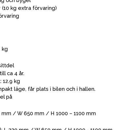
ag och bygel
 (10 kg extra förvaring)
örvaring
3 kg
sittdel
ill ca 4 år.
: 12.9 kg
mpakt läge, får plats i bilen och i hallen.
del på
1060 mm / W 650 mm / H 1000 – 1100 mm
jul: L 330 mm / W 650 mm / H 1000 - 1100 mm