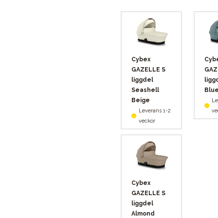
Cybex
Cyb
GAZELLE S
GAZ
liggdel
ligg
Seashell
Blu
Beige
Le
Leverans 1-2
ve
veckor
Cybex
GAZELLE S
liggdel
Almond