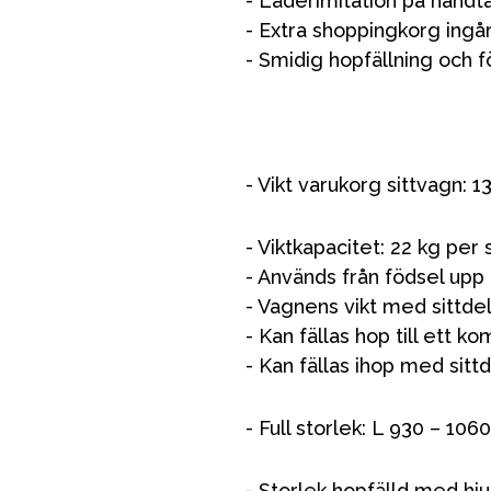
- Läderimitation på handt
- Extra shoppingkorg ingår
- Smidig hopfällning och f
- Vikt varukorg sittvagn: 1
- Viktkapacitet: 22 kg per 
- Används från födsel upp t
- Vagnens vikt med sittdel
- Kan fällas hop till ett ko
- Kan fällas ihop med sitt
- Full storlek: L 930 – 
- Storlek hopfälld med h