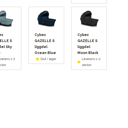
ex
Cybex
Cybex
ELLE S
GAZELLE S
GAZELLE S
del Sky
liggdel
liggdel
e
Ocean Blue
Moon Black
verans 1-2
Slut i lager
Leverans 1-2
ckor
veckor