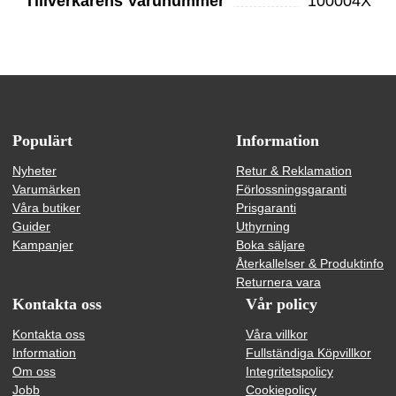
Tillverkarens Varunummer
100004X
Populärt
Information
Nyheter
Retur & Reklamation
Varumärken
Förlossningsgaranti
Våra butiker
Prisgaranti
Guider
Uthyrning
Kampanjer
Boka säljare
Återkallelser & Produktinfo
Returnera vara
Kontakta oss
Vår policy
Kontakta oss
Våra villkor
Information
Fullständiga Köpvillkor
Om oss
Integritetspolicy
Jobb
Cookiepolicy