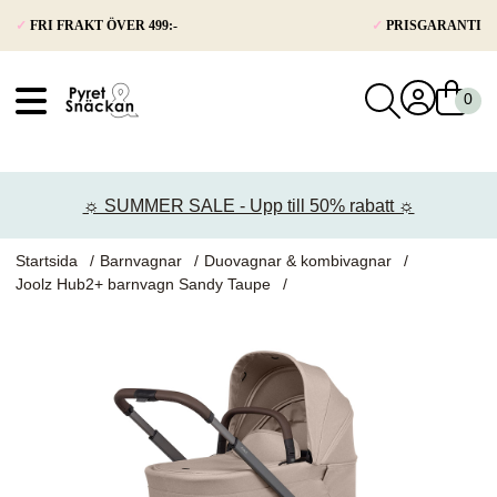
✓
FRI FRAKT ÖVER 499:-
✓
PRISGARANTI
VÅRT SORTIMENT
Nyheter
☼ SUMMER SALE - Upp till 50% rabatt ☼
Barnvagnar
Bilbarnstolar
Startsida
Barnvagnar
Duovagnar & kombivagnar
Joolz Hub2+ barnvagn Sandy Taupe
Babypaket
Barn & Baby
Leksaker
Förälder
Möbler & bädd