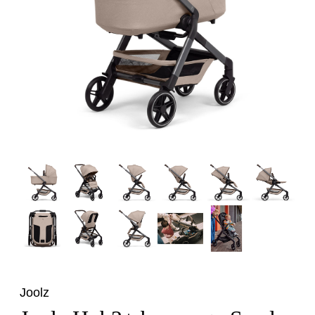
Tillbehör
Reservdelar
Kampanjer
Presenttips
Våra favoriter
Varumärken
Sol och bad
Outlet
Guider
Kontakta oss
Uthyrning
Vår butik
Joolz