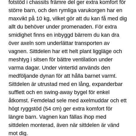
fotstöd i chassits främre del ger extra komfort för
större barn, och den rymliga varukorgen har en
maxvikt på 10 kg, vilket gör att du kan få med dig
allt du behöver under promenaden. För extra
smidighet finns en inbyggd bärrem du kan dra
över axeln som underlättar transporten av
vagnen. Sittdelen har ett helt plant liggläge och
meshtyg i sitsen för bättre ventilation under
varma dagar. Under vintertid används den
medföljande dynan för att hålla barnet varmt.
Sittdelen är utrustad med en lång, expanderbar
sufflett och en swing-away bygel för enkel
åtkomst. Femdelad sele med axelmuddar och ett
högt ryggstöd (54 cm) ger extra komfort för
längre barn. Vagnen kan fällas ihop med
sittdelen monterad, även när sittdelen är vänd
mot dig.