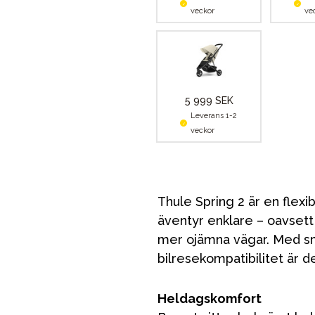
veckor
ve
5 999 SEK
Leverans 1-2
veckor
Thule Spring 2 är en fle
äventyr enklare – oavsett 
mer ojämna vägar. Med sm
bilresekompatibilitet är de
Heldagskomfort