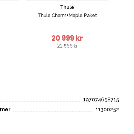
Thule
Thule Charm+Maple Paket
Thule
20 999 kr
22 566 kr
197074658715
mmer
11300252