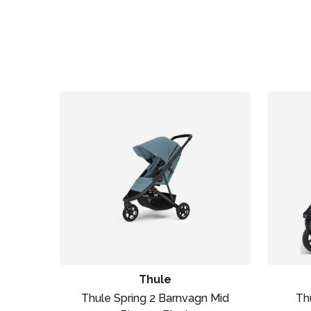
Barn & Baby
Leksaker
Sol och 
Thule
Thule Spring 2 Barnvagn Mid
Thu