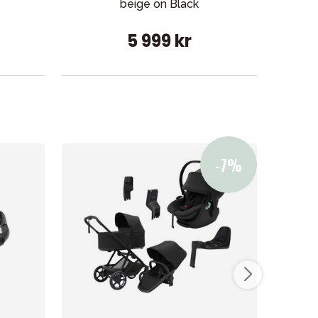
beige on Black
5 999 kr