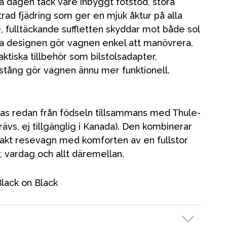
a dagen tack vare inbyggt fotstöd, stora
trad fjädring som ger en mjuk åktur på alla
, fulltäckande suffletten skyddar mot både sol
ta designen gör vagnen enkel att manövrera.
ktiska tillbehör som bilstolsadapter,
stång gör vagnen ännu mer funktionell.
das redan från födseln tillsammans med Thule-
rävs, ej tillgänglig i Kanada). Den kombinerar
kt resevagn med komforten av en fullstor
r, vardag och allt däremellan.
Kampanjer
lack on Black
Presenttips
Våra favoriter
Varumärken