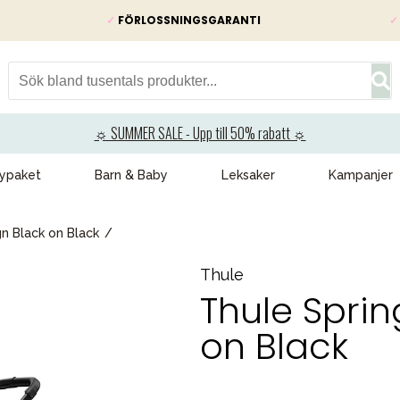
✓
FÖRLOSSNINGSGARANTI
✓
☼ SUMMER SALE - Upp till 50% rabatt ☼
ypaket
Barn & Baby
Leksaker
Kampanjer
n Black on Black
Thule
Thule Spri
on Black