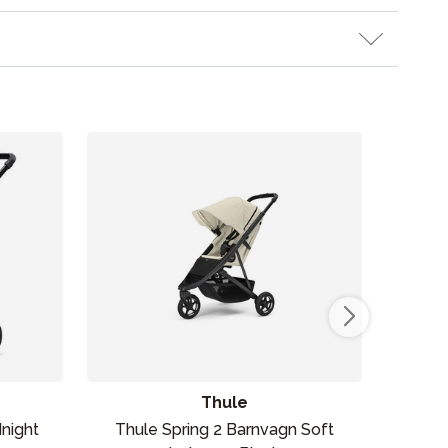
Vår butik
Thule
dnight
Thule Spring 2 Barnvagn Soft
Thul