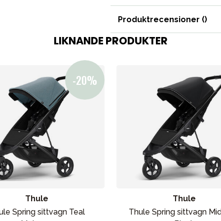
Produktrecensioner (
)
LIKNANDE PRODUKTER
bad
Outlet
Guider
Kontakta oss
Uthyrning
Thule
Thule
le Spring sittvagn Teal
Thule Spring sittvagn Mi