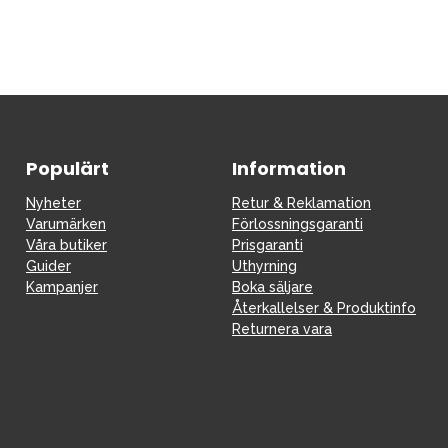
Populärt
Information
Nyheter
Retur & Reklamation
Varumärken
Förlossningsgaranti
Våra butiker
Prisgaranti
Guider
Uthyrning
Kampanjer
Boka säljare
Återkallelser & Produktinfo
Returnera vara