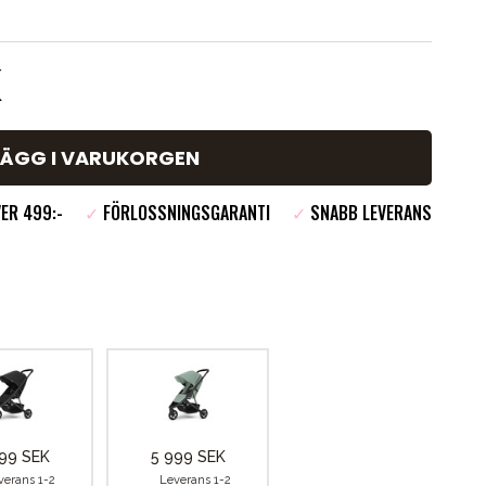
K
LÄGG I VARUKORGEN
ER 499:-
✓
FÖRLOSSNINGSGARANTI
✓
SNABB LEVERANS
99 SEK
5 999 SEK
verans 1-2
Leverans 1-2