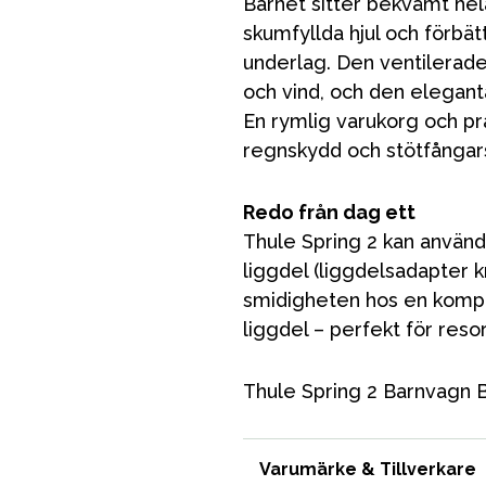
Barnet sitter bekvämt hel
skumfyllda hjul och förbät
underlag. Den ventilerade
och vind, och den elegan
En rymlig varukorg och pra
regnskydd och stötfångar
Redo från dag ett
Thule Spring 2 kan använ
liggdel (liggdelsadapter k
VÅRT SORTIMENT
smidigheten hos en kompa
liggdel – perfekt för reso
Förälder
Thule Spring 2 Barnvagn B
Möbler & bädd
Tillbehör
Varumärke & Tillverkare
Reservdelar