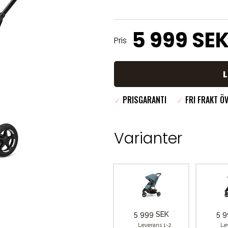
5 999 SE
Pris
✓
PRISGARANTI
✓
FRI FRAKT ÖV
Varianter
5 999 SEK
5 9
Leverans 1-2
Le