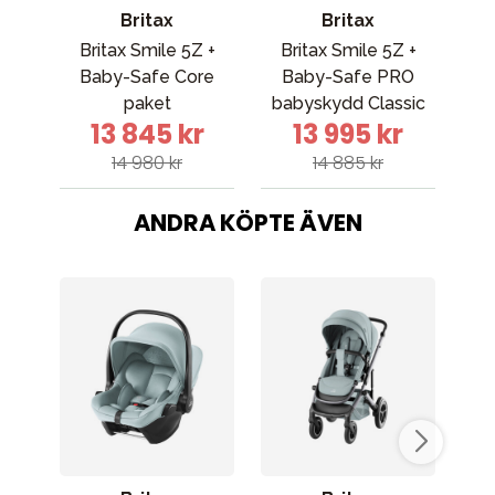
Britax
Britax
Britax Smile 5Z +
Britax Smile 5Z +
Bri
Baby-Safe Core
Baby-Safe PRO
Ba
paket
babyskydd Classic
13 845 kr
13 995 kr
14 980 kr
14 885 kr
ANDRA KÖPTE ÄVEN