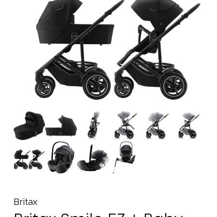
Tillbehör
Reservdelar
Kampanjer
Presenttips
Våra favoriter
Varumärken
Sol och bad
Outlet
Guider
Kontakta oss
Uthyrning
Vår butik
Britax