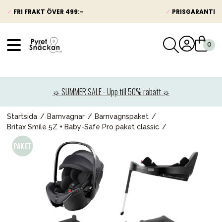
✓
FRI FRAKT ÖVER 499:-
✓
PRISGARANTI
VÅRT SORTIMENT
Nyheter
☼ SUMMER SALE - Upp till 50% rabatt ☼
Barnvagnar
Bilbarnstolar
Startsida
Barnvagnar
Barnvagnspaket
Britax Smile 5Z + Baby-Safe Pro paket classic
Babypaket
Barn & Baby
Leksaker
Förälder
Möbler & bädd