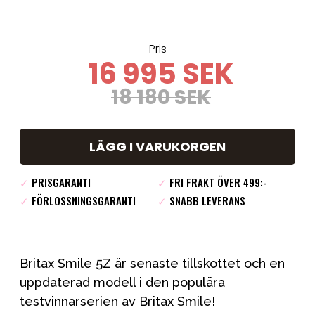
Pris
16 995 SEK
18 180 SEK
LÄGG I VARUKORGEN
✓
PRISGARANTI
✓
FRI FRAKT ÖVER 499:-
✓
FÖRLOSSNINGSGARANTI
✓
SNABB LEVERANS
Britax Smile 5Z är senaste tillskottet och en
uppdaterad modell i den populära
testvinnarserien av Britax Smile!