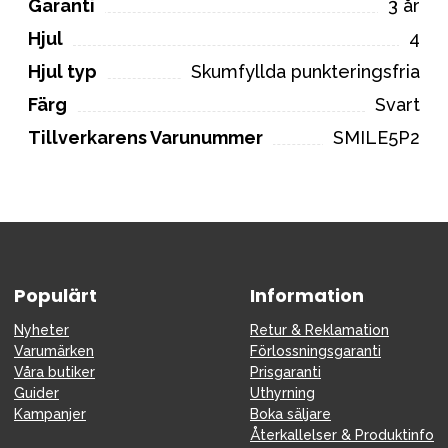
Garanti
3 år
Hjul
4
Hjul typ
Skumfyllda punkteringsfria
Färg
Svart
Tillverkarens Varunummer
SMILE5P2
Populärt
Information
Nyheter
Retur & Reklamation
Varumärken
Förlossningsgaranti
Våra butiker
Prisgaranti
Guider
Uthyrning
Kampanjer
Boka säljare
Återkallelser & Produktinfo