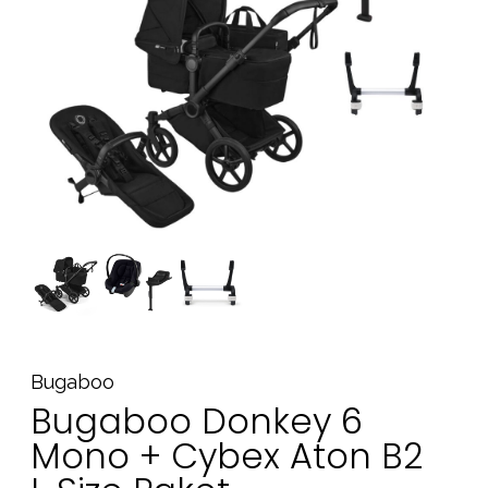
Tillbehör
Reservdelar
Kampanjer
Presenttips
Våra favoriter
Varumärken
Sol och bad
Outlet
Guider
Kontakta oss
Uthyrning
Vår butik
Bugaboo
Bugaboo Donkey 6
Mono + Cybex Aton B2