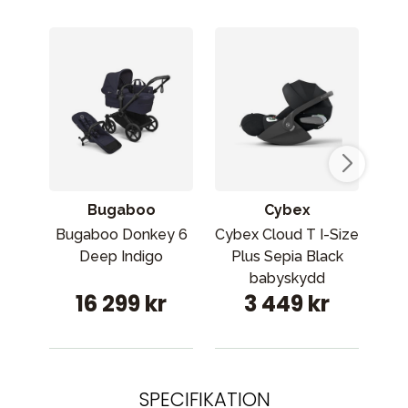
Bugaboo
Cybex
Bugaboo Donkey 6
Cybex Cloud T I-Size
Cyb
Deep Indigo
Plus Sepia Black
babyskydd
16 299 kr
3 449 kr
SPECIFIKATION