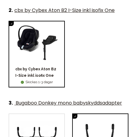
2
.
cbx by Cybex Aton B2 I-Size inkl isofix One
cbx by Cybex Aton B2
I-Size inkl isofix One
Skickas 1-3 dagar
3
.
Bugaboo Donkey mono babyskyddsadapter