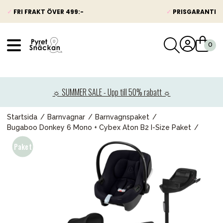
✓
FRI FRAKT ÖVER 499:-
✓
PRISGARANTI
VÅRT SORTIMENT
Nyheter
☼ SUMMER SALE - Upp till 50% rabatt ☼
Barnvagnar
Bilbarnstolar
Startsida
Barnvagnar
Barnvagnspaket
Bugaboo Donkey 6 Mono + Cybex Aton B2 I-Size Paket
Babypaket
Barn & Baby
Leksaker
Förälder
Möbler & bädd