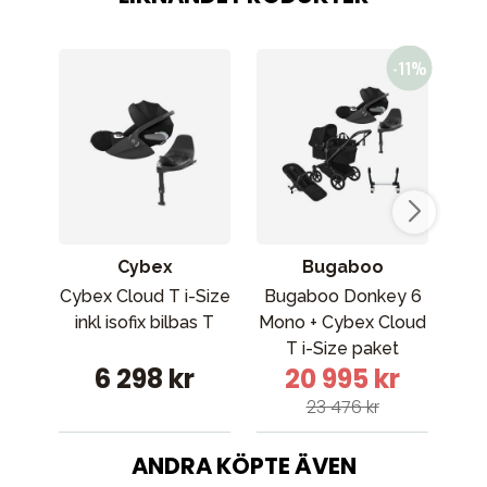
Cybex
Bugaboo
Cybex Cloud T i-Size
Bugaboo Donkey 6
Bu
inkl isofix bilbas T
Mono + Cybex Cloud
T i-Size paket
6 298 kr
20 995 kr
23 476 kr
ANDRA KÖPTE ÄVEN