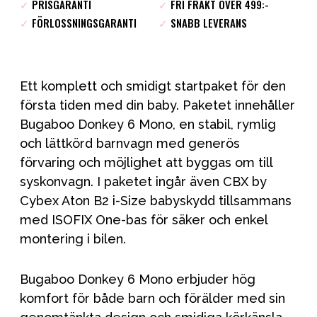
✓
PRISGARANTI
✓
FRI FRAKT ÖVER 499:-
✓
FÖRLOSSNINGSGARANTI
✓
SNABB LEVERANS
Ett komplett och smidigt startpaket för den
första tiden med din baby. Paketet innehåller
Bugaboo Donkey 6 Mono, en stabil, rymlig
och lättkörd barnvagn med generös
förvaring och möjlighet att byggas om till
syskonvagn. I paketet ingår även CBX by
Cybex Aton B2 i-Size babyskydd tillsammans
med ISOFIX One-bas för säker och enkel
montering i bilen.
Bugaboo Donkey 6 Mono erbjuder hög
komfort för både barn och förälder med sin