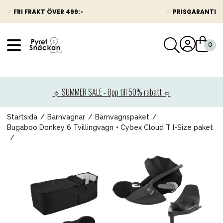
✓
FRI FRAKT ÖVER 499:-
✓
PRISGARANTI
VÅRT SORTIMENT
Nyheter
☼ SUMMER SALE - Upp till 50% rabatt ☼
Barnvagnar
Bilbarnstolar
Startsida
Barnvagnar
Barnvagnspaket
Bugaboo Donkey 6 Tvillingvagn + Cybex Cloud T I-Size paket
Babypaket
Barn & Baby
Leksaker
Förälder
Möbler & bädd