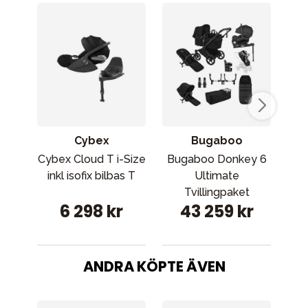
Cybex
Bugaboo
Cybex Cloud T i-Size
Bugaboo Donkey 6
Bu
inkl isofix bilbas T
Ultimate
Tvillingpaket
6 298 kr
43 259 kr
ANDRA KÖPTE ÄVEN