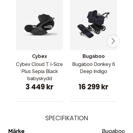
Cybex
Bugaboo
Cybex Cloud T I-Size
Bugaboo Donkey 6
Bu
Plus Sepia Black
Deep Indigo
babyskydd
3 449 kr
16 299 kr
SPECIFIKATION
Märke
Bugaboo