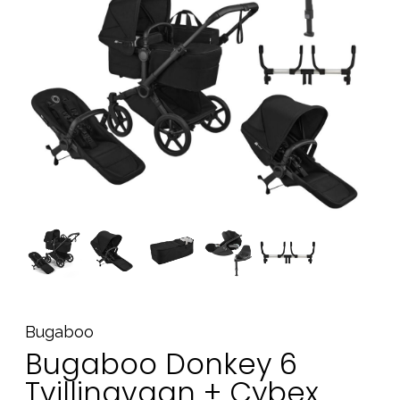
Tillbehör
Reservdelar
Kampanjer
Presenttips
Våra favoriter
Varumärken
Sol och bad
Outlet
Guider
Kontakta oss
Uthyrning
Vår butik
Bugaboo
Bugaboo Donkey 6
Tvillingvagn + Cybex