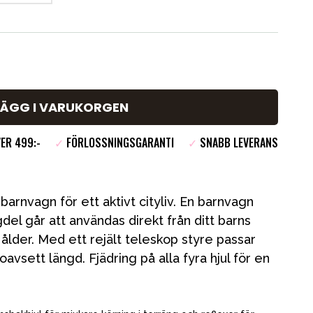
LÄGG I VARUKORGEN
VER 499:-
✓
FÖRLOSSNINGSGARANTI
✓
SNABB LEVERANS
barnvagn för ett aktivt cityliv. En barnvagn
el går att användas direkt från ditt barns
rs ålder. Med ett rejält teleskop styre passar
oavsett längd. Fjädring på alla fyra hjul för en