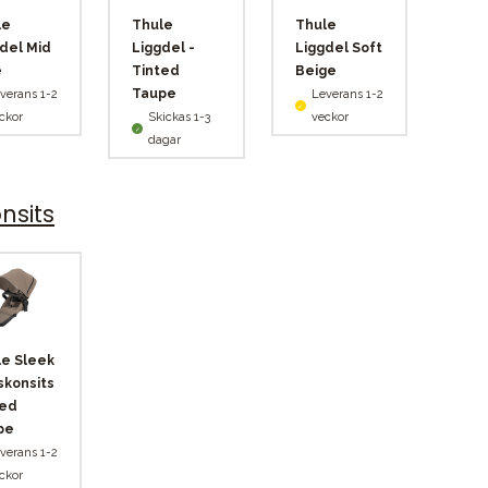
le
Thule
Thule
del Mid
Liggdel -
Liggdel Soft
e
Tinted
Beige
Taupe
verans 1-2
Leverans 1-2
ckor
Skickas 1-3
veckor
dagar
nsits
e Sleek
skonsits
ted
pe
verans 1-2
ckor