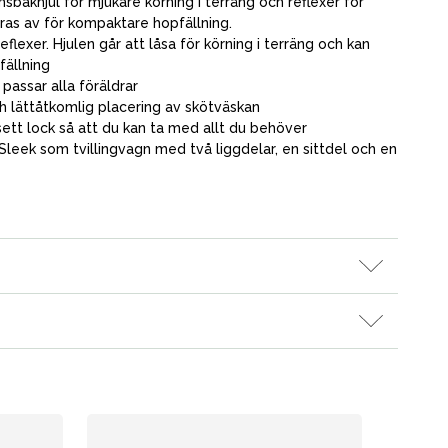
sbakhjul för mjukare körning i terräng och reflexer för
Kampanjer
ras av för kompaktare hopfällning.
Presenttips
exer. Hjulen går att låsa för körning i terräng och kan
ällning
Våra favoriter
assar alla föräldrar
ch lättåtkomlig placering av skötväskan
Varumärken
tt lock så att du kan ta med allt du behöver
Sleek som tvillingvagn med två liggdelar, en sittdel och en
Vår butik