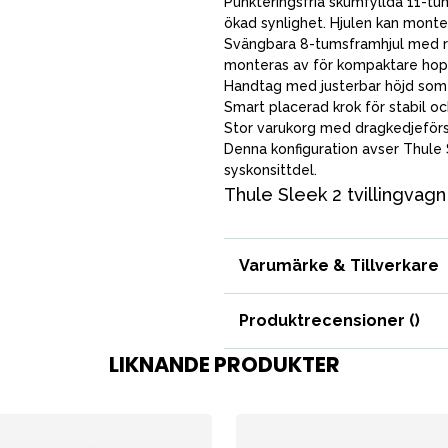
Punkteringsfria skumfyllda 11-tum
Förälder
ökad synlighet. Hjulen kan monte
Möbler & bädd
Svängbara 8-tumsframhjul med refl
monteras av för kompaktare hopf
Tillbehör
Handtag med justerbar höjd som p
Smart placerad krok för stabil o
Reservdelar
Stor varukorg med dragkedjeförse
Denna konfiguration avser Thule 
syskonsittdel.
Thule Sleek 2 tvillingvagn
Varumärke & Tillverkare
Produktrecensioner (
)
bad
Outlet
Guider
Kontakta oss
Uthyrning
LIKNANDE PRODUKTER