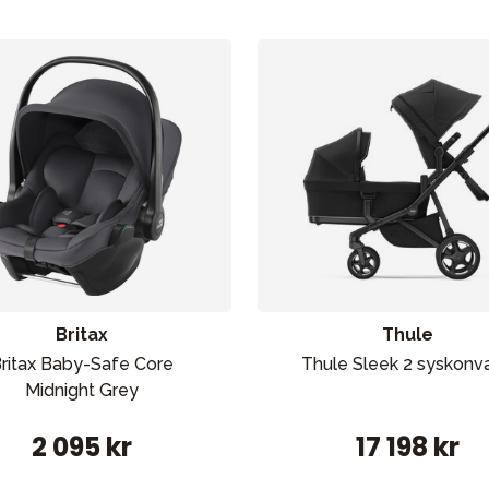
Britax
Thule
ritax Baby-Safe Core
Thule Sleek 2 syskonv
Midnight Grey
2 095 kr
17 198 kr