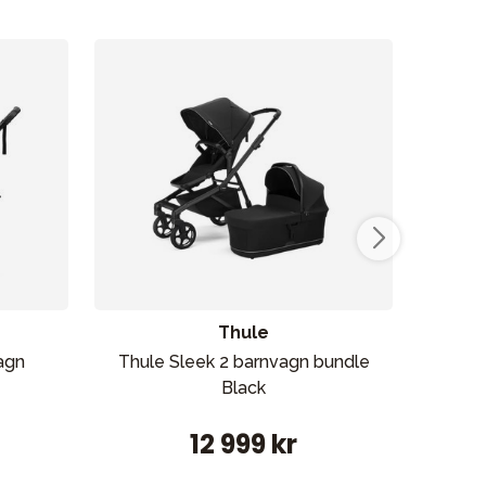
Thule
agn
Thule Sleek 2 barnvagn bundle
Brita
Black
12 999 kr