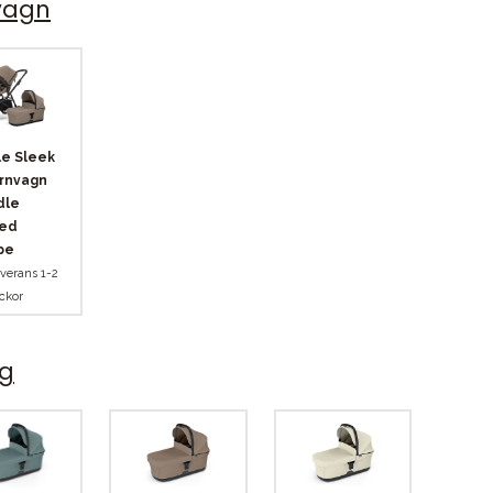
nvagn
e Sleek
rnvagn
dle
ted
pe
verans 1-2
ckor
ng