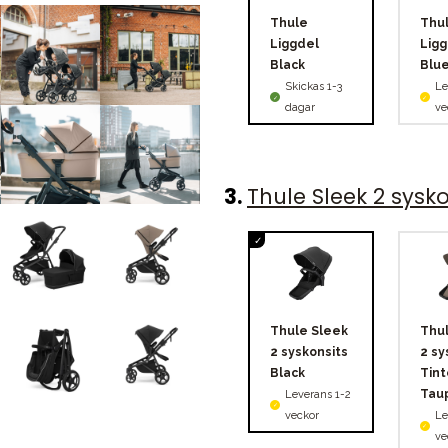
Thule
Thu
Liggdel
Ligg
Black
Blu
Skickas 1-3
Le
dagar
ve
3
.
Thule Sleek 2 sysko
Thule Sleek
Thul
2 syskonsits
2 sy
Black
Tin
Tau
Leverans 1-2
veckor
Le
ve