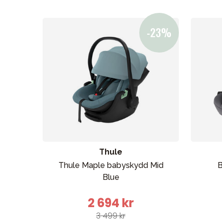
Thule
Thule Maple babyskydd Mid
B
Blue
2 694 kr
3 499 kr