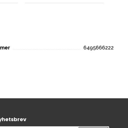
mmer
6495666222
yhetsbrev