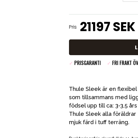
21197
SEK
Pris
✓
PRISGARANTI
✓
FRI FRAKT Ö
Thule Sleek är en flexibel 
som tillsammans med liggd
födsel upp till ca: 3-3,5 å
Thule Sleek alla föräldrar 
VÅRT SORTIMENT
mjuk färd i tuff terräng.