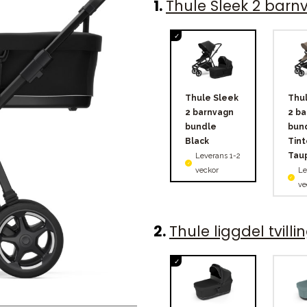
1
.
Thule Sleek 2 bar
Thule Sleek
Thul
2 barnvagn
2 ba
bundle
bun
Black
Tin
Tau
Leverans 1-2
veckor
Le
ve
2
.
Thule liggdel tvilli