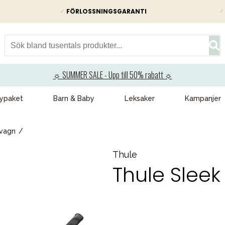
✓
FÖRLOSSNINGSGARANTI
✓
☼ SUMMER SALE - Upp till 50% rabatt ☼
ypaket
Barn & Baby
Leksaker
Kampanjer
gvagn
Thule
Thule Sleek