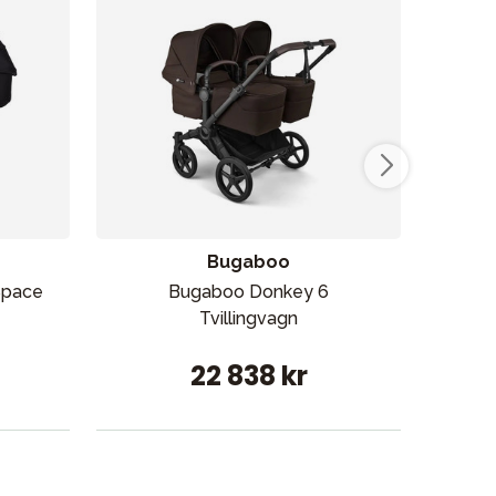
Bugaboo
Space
Bugaboo Donkey 6
Tvillingvagn
Tv
22 838 kr