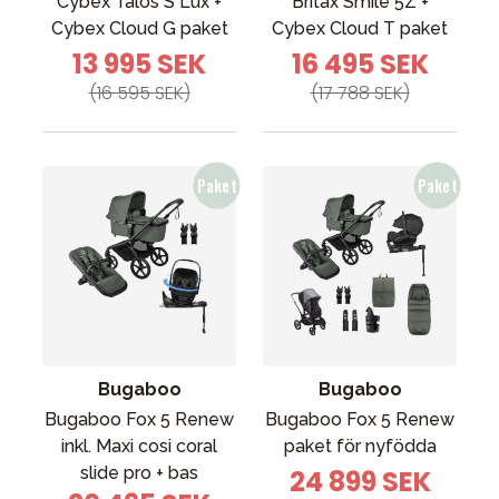
Cybex Talos S Lux +
Britax Smile 5Z +
Cybex Cloud G paket
Cybex Cloud T paket
13 995 SEK
16 495 SEK
(16 595 SEK)
(17 788 SEK)
Bugaboo
Bugaboo
Bugaboo Fox 5 Renew
Bugaboo Fox 5 Renew
inkl. Maxi cosi coral
paket för nyfödda
slide pro + bas
24 899 SEK