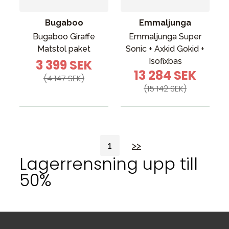
Bugaboo
Emmaljunga
Bugaboo Giraffe
Emmaljunga Super
Matstol paket
Sonic + Axkid Gokid +
Isofixbas
3 399 SEK
13 284 SEK
(4 147 SEK)
(15 142 SEK)
1
>>
Lagerrensning upp till
50%