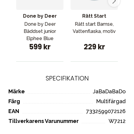
Done by Deer
Rätt Start
Done by Deer
Rätt start Bamse,
Bäddset junior
Vattenflaska, motiv
Elphee Blue
ne
599 kr
229 kr
SPECIFIKATION
Märke
JaBaDaBaDo
Färg
Multifärgad
EAN
7332599072126
Tillverkarens Varunummer
W7212