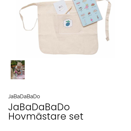
Tillbehör
Reservdelar
Kampanjer
Presenttips
Våra favoriter
Varumärken
Sol och bad
Outlet
Guider
JaBaDaBaDo
Kontakta oss
Uthyrning
Vår butik
JaBaDaBaDo
Hovmästare set