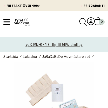
✓
FRI FRAKT ÖVER 499:-
✓
PRISGARANTI
VÅRT SORTIMENT
Nyheter
☼ SUMMER SALE - Upp till 50% rabatt ☼
Barnvagnar
Bilbarnstolar
Startsida
Leksaker
JaBaDaBaDo Hovmästare set
Babypaket
Barn & Baby
Leksaker
Förälder
Möbler & bädd