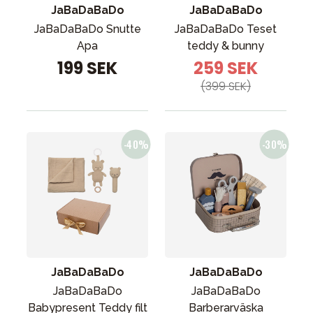
JaBaDaBaDo
JaBaDaBaDo
JaBaDaBaDo Snutte
JaBaDaBaDo Teset
Apa
teddy & bunny
199 SEK
259 SEK
(399 SEK)
JaBaDaBaDo
JaBaDaBaDo
JaBaDaBaDo
JaBaDaBaDo
Babypresent Teddy filt
Barberarväska