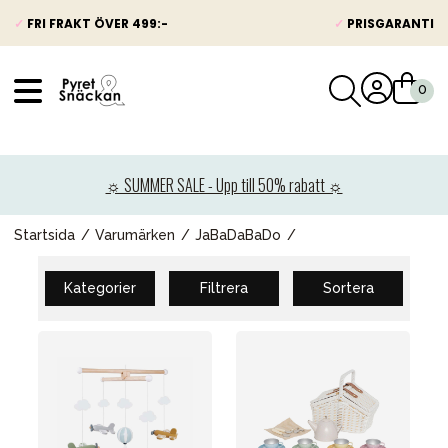
✓
FRI FRAKT ÖVER 499:-
✓
PRISGARANTI
VÅRT SORTIMENT
Nyheter
☼ SUMMER SALE - Upp till 50% rabatt ☼
Barnvagnar
Bilbarnstolar
Startsida
Varumärken
JaBaDaBaDo
Babypaket
Kategorier
Filtrera
Sortera
Barn & Baby
Leksaker
Förälder
Möbler & bädd