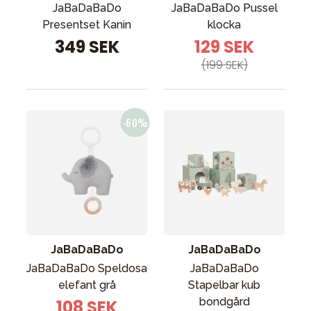
JaBaDaBaDo Pussel
JaBaDaBaDo
klocka
Presentset Kanin
129 SEK
349 SEK
(199 SEK)
JaBaDaBaDo
JaBaDaBaDo
JaBaDaBaDo Speldosa
JaBaDaBaDo
elefant grå
Stapelbar kub
bondgård
108 SEK