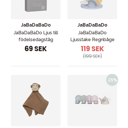
JaBaDaBaDo
JaBaDaBaDo
JaBaDaBaDo Ljus till
JaBaDaBaDo
födelsedagståg
Ljusstake Regnbåge
69 SEK
119 SEK
(199 SEK)