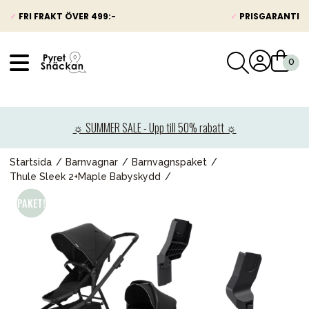
✓
FRI FRAKT ÖVER 499:-
✓
PRISGARANTI
VÅRT SORTIMENT
Nyheter
☼ SUMMER SALE - Upp till 50% rabatt ☼
Barnvagnar
Bilbarnstolar
Startsida
Barnvagnar
Barnvagnspaket
Thule Sleek 2+Maple Babyskydd
Babypaket
Barn & Baby
Leksaker
Förälder
Möbler & bädd