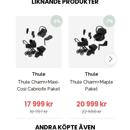
LIKNANDE PRODUKTER
Thule
Thule
Thule Charm+Maxi-
Thule Charm+Maple
Cosi Cabriofix Paket
Paket
bar
17 999 kr
20 999 kr
19 767 kr
22 566 kr
ANDRA KÖPTE ÄVEN