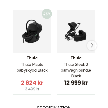
Thule
Thule
Thule Maple
Thule Sleek 2
babyskydd Black
barnvagn bundle
ba
Black
Max
2 624 kr
12 999 kr
3 499 kr