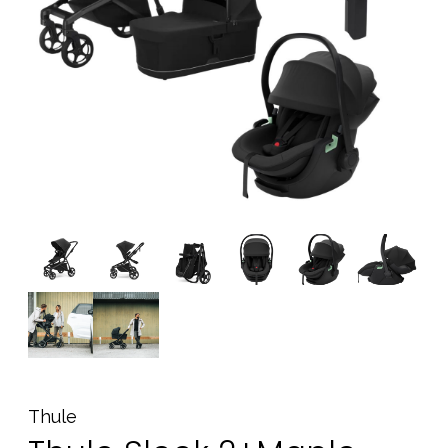
Tillbehör
Reservdelar
Kampanjer
Presenttips
Våra favoriter
Varumärken
Sol och bad
Outlet
Guider
Kontakta oss
Uthyrning
Vår butik
Thule