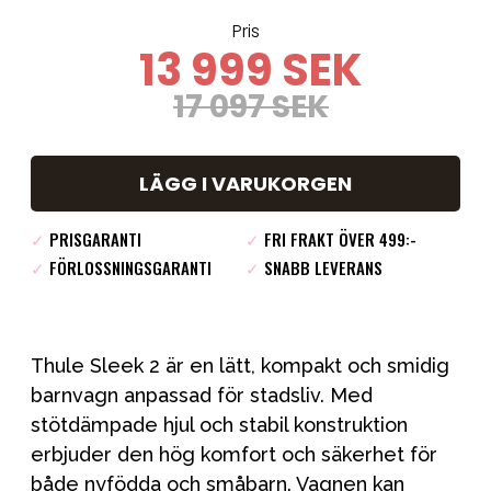
Pris
13 999 SEK
17 097 SEK
LÄGG I VARUKORGEN
✓
PRISGARANTI
✓
FRI FRAKT ÖVER 499:-
✓
FÖRLOSSNINGSGARANTI
✓
SNABB LEVERANS
Thule Sleek 2 är en lätt, kompakt och smidig
barnvagn anpassad för stadsliv. Med
stötdämpade hjul och stabil konstruktion
erbjuder den hög komfort och säkerhet för
både nyfödda och småbarn. Vagnen kan