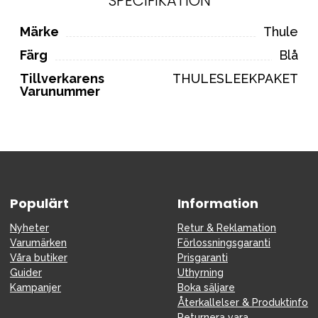
SPECIFIKATION
Märke
Thule
Färg
Blå
Tillverkarens
THULESLEEKPAKET
Varunummer
Populärt
Information
Nyheter
Retur & Reklamation
Varumärken
Förlossningsgaranti
Våra butiker
Prisgaranti
Guider
Uthyrning
Kampanjer
Boka säljare
Återkallelser & Produktinfo
Returnera vara